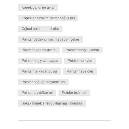
Köpek balığı ne avlar
Köpekler sıcak mı sever soğuk mu
Orjinal pointer nasıl olur
Pointer dedektör kaç metreden çeker
Pointer evde bakılır mı
Pointer hangi ülkenin
Pointer kaç yavru yapar
Pointer ne avlar
Pointer ne kadar büyür
Pointer neye öter
Pointer soğuğa dayanıklı mı
Pointer tüy döker mi
Pointer üşür mü
Sokak köpekler soğuktan nasıl korunur