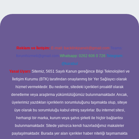
 yeni giriş
ilbet yeni giriş
grandoperabet
betexper
Reklam ve İletişim:
E-mail:
backlinkpaneli@gmail.com
Teams:
forumhizmeti@gmail.com
Whatsapp: 0262 606 0 726
Telegram:
@karabul
Yasal Uyarı:
Sitemiz, 5651 Sayılı Kanun gereğince Bilgi Teknolojileri ve
İletişim Kurumu (BTK) tarafından onaylanmış bir Yer Sağlayıcı olarak
hizmet vermektedir. Bu nedenle, sitedeki içerikleri proaktif olarak
denetleme veya araştırma yükümlülüğümüz bulunmamaktadır. Ancak,
üyelerimiz yazdıkları içeriklerin sorumluluğunu taşımakta olup, siteye
üye olarak bu sorumluluğu kabul etmiş sayılırlar. Bu internet sitesi,
herhangi bir marka, kurum veya şahıs şirketi ile hiçbir bağlantısı
bulunmamaktadır. Sitede yalnızca kendi hazırladığımız makaleler
paylaşılmaktadır. Burada yer alan içerikler haber niteliği taşımamakta