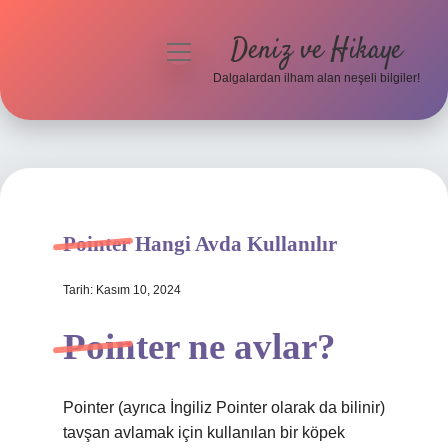
Deniz ve Hikaye
menüyü
aç
Dalgalardan ilham alan neşeli bilgiler!
Anasayfa
Gizlilik Politikası
Yasal Uyarı
Pointer Hangi Avda Kullanılır
Hakkımızda
Tarih: Kasım 10, 2024
Pointer ne avlar?
Pointer (ayrıca İngiliz Pointer olarak da bilinir)
tavşan avlamak için kullanılan bir köpek