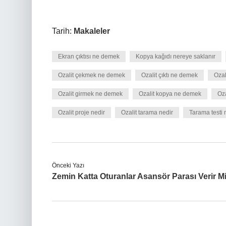
Tarih:
Makaleler
Ekran çıktısı ne demek
Kopya kağıdı nereye saklanır
Ozalit çekmek ne demek
Ozalit çıktı ne demek
Ozal
Ozalit girmek ne demek
Ozalit kopya ne demek
Oza
Ozalit proje nedir
Ozalit tarama nedir
Tarama testi 
Önceki Yazı
Zemin Katta Oturanlar Asansör Parası Verir M