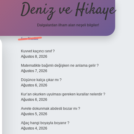
Deniz ve Hikaye
Dalgalardan ilham alan neşeli bilgiler!
Sidebar
Son Yazılar
ilbet yeni giriş
ilbet yeni giriş
grandoperabet
betexper
Kuvvet kaçıncı sınıf ?
Ağustos 8, 2026
Matematikte bağımlı değişken ne anlama gelir ?
Ağustos 7, 2026
Düşünce kalça çıkar mı ?
Ağustos 6, 2026
Kur’an okurken uyulması gereken kurallar nelerdir ?
Ağustos 6, 2026
Avrete dokunmak abdesti bozar mı ?
Ağustos 5, 2026
Ağaç hangi boyayla boyanır ?
Ağustos 4, 2026