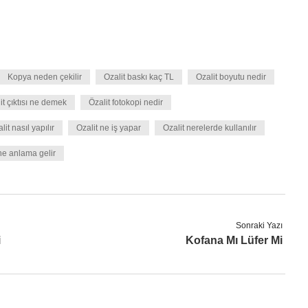
Kopya neden çekilir
Ozalit baskı kaç TL
Ozalit boyutu nedir
it çıktısı ne demek
Özalit fotokopi nedir
lit nasıl yapılır
Ozalit ne iş yapar
Ozalit nerelerde kullanılır
ne anlama gelir
Sonraki Yazı
i
Kofana Mı Lüfer Mi