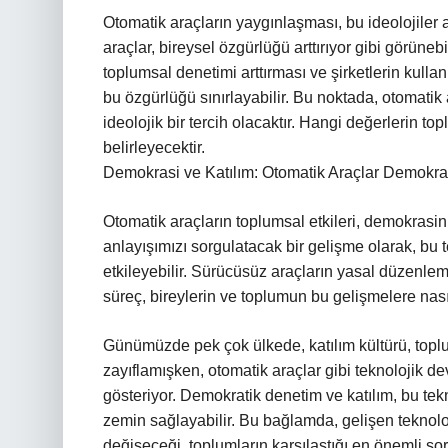
Otomatik araçların yaygınlaşması, bu ideolojiler 
araçlar, bireysel özgürlüğü arttırıyor gibi görüneb
toplumsal denetimi arttırması ve şirketlerin kullan
bu özgürlüğü sınırlayabilir. Bu noktada, otomatik
ideolojik bir tercih olacaktır. Hangi değerlerin t
belirleyecektir.
Demokrasi ve Katılım: Otomatik Araçlar Demokrati
Otomatik araçların toplumsal etkileri, demokrasinin
anlayışımızı sorgulatacak bir gelişme olarak, bu t
etkileyebilir. Sürücüsüz araçların yasal düzenlemel
süreç, bireylerin ve toplumun bu gelişmelere nasıl
Günümüzde pek çok ülkede, katılım kültürü, toplu
zayıflamışken, otomatik araçlar gibi teknolojik d
gösteriyor. Demokratik denetim ve katılım, bu tekno
zemin sağlayabilir. Bu bağlamda, gelişen teknoloji
değişeceği, toplumların karşılaştığı en önemli soru