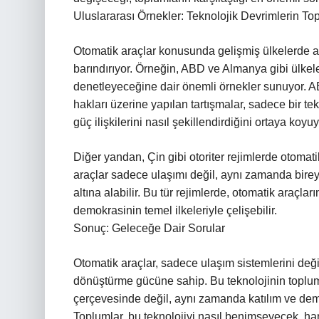
Uluslararası Örnekler: Teknolojik Devrimlerin Top
Otomatik araçlar konusunda gelişmiş ülkelerde atı
barındırıyor. Örneğin, ABD ve Almanya gibi ülkeler
denetleyeceğine dair önemli örnekler sunuyor. AB
hakları üzerine yapılan tartışmalar, sadece bir tek
güç ilişkilerini nasıl şekillendirdiğini ortaya koyuy
Diğer yandan, Çin gibi otoriter rejimlerde otomatik
araçlar sadece ulaşımı değil, aynı zamanda bireyle
altına alabilir. Bu tür rejimlerde, otomatik araçlar
demokrasinin temel ilkeleriyle çelişebilir.
Sonuç: Geleceğe Dair Sorular
Otomatik araçlar, sadece ulaşım sistemlerini değ
dönüştürme gücüne sahip. Bu teknolojinin toplum ü
çerçevesinde değil, aynı zamanda katılım ve demo
Toplumlar, bu teknolojiyi nasıl benimseyecek, han