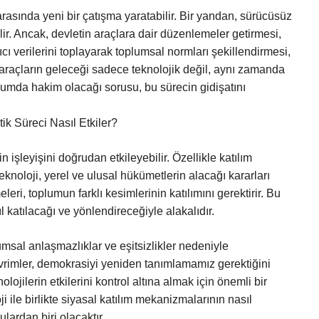
arasında yeni bir çatışma yaratabilir. Bir yandan, sürücüsüz
ilir. Ancak, devletin araçlara dair düzenlemeler getirmesi,
ıcı verilerini toplayarak toplumsal normları şekillendirmesi,
 araçların geleceği sadece teknolojik değil, aynı zamanda
oplumda hakim olacağı sorusu, bu sürecin gidişatını
k Süreci Nasıl Etkiler?
 işleyişini doğrudan etkileyebilir. Özellikle katılım
eknoloji, yerel ve ulusal hükümetlerin alacağı kararları
eri, toplumun farklı kesimlerinin katılımını gerektirir. Bu
 katılacağı ve yönlendireceğiyle alakalıdır.
msal anlaşmazlıklar ve eşitsizlikler nedeniyle
evrimler, demokrasiyi yeniden tanımlamamız gerektiğini
lojilerin etkilerini kontrol altına almak için önemli bir
 ile birlikte siyasal katılım mekanizmalarının nasıl
lardan biri olacaktır.