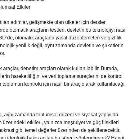
lumsal Etkileri
lan adımlar, gelişmekte olan ülkeler için dersler
de otomatik araçların testleri, devletin bu teknolojiyi nasıl
D’de, otomatik araçların yasal düzenlemeleri ve gizlilik
nolojik yenilik değil, aynı zamanda devletin ve şirketlerin
or.
 araçlar, denetim araçları olarak kullanılabilir. Burada,
rin hareketliliğini ve veri toplama süreçlerini de kontrol
ın toplumun kontrolü için nasıl bir araç olarak kullanılacağı,
il, aynı zamanda toplumsal düzeni ve siyasal yapıyı da
zerindeki etkileri, yalnızca meşruiyet ve güç ilişkileri
krasi gibi temel değerler üzerinden de şekillenecektir.
gi ideolojik bakış açıları bu süreci yönlendirecek? Hangi