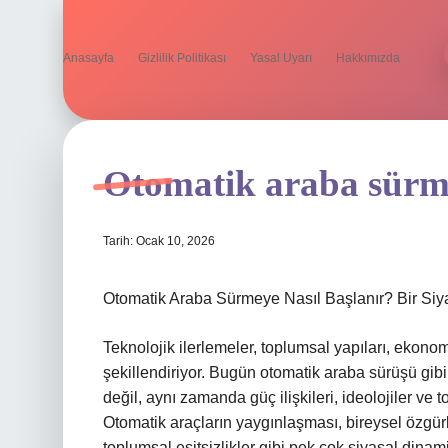
Anasayfa
Gizlilik Politikası
Yasal Uyarı
Hakkımızda
Otomatik araba sürme
Tarih: Ocak 10, 2026
Otomatik Araba Sürmeye Nasıl Başlanır? Bir Siya
Teknolojik ilerlemeler, toplumsal yapıları, ekono
şekillendiriyor. Bugün otomatik araba sürüşü gib
değil, aynı zamanda güç ilişkileri, ideolojiler ve
Otomatik araçların yaygınlaşması, bireysel özgürl
toplumsal eşitsizlikler gibi pek çok siyasal dina