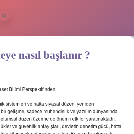
ye nasıl başlanır ?
set Bilimi Perspektifinden
mik sistemleri ve hatta siyasal düzeni yeniden
i bir gelişme, sadece mühendislik ve yazılım dünyasında
 toplumsal düzen üzerine de önemli etkiler yaratmaktadır.
ükler ve güvenlik anlayışları, devletin denetim gücü, hatta
miği etkileyecek potansiyele sahip. Bu yazıda, otomatik