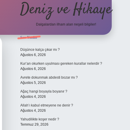
Deniz ve Hikaye
Dalgalardan ilham alan neşeli bilgiler!
Sidebar
Son Yazılar
ilbet yeni giriş
ilbet yeni giriş
grandoperabet
betexper
Düşünce kalça çıkar mı ?
Ağustos 6, 2026
Kur’an okurken uyulması gereken kurallar nelerdir ?
Ağustos 6, 2026
Avrete dokunmak abdesti bozar mı ?
Ağustos 5, 2026
Ağaç hangi boyayla boyanır ?
Ağustos 4, 2026
Allah’ı kabul etmeyene ne denir ?
Ağustos 4, 2026
Yahudilikte koşer nedir ?
Temmuz 29, 2026