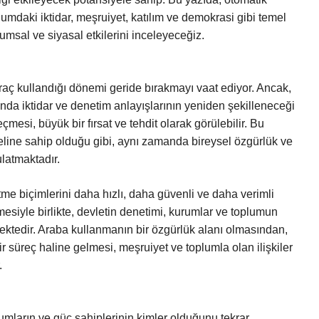
daki iktidar, meşruiyet, katılım ve demokrasi gibi temel
lumsal ve siyasal etkilerini inceleyeceğiz.
araç kullandığı dönemi geride bırakmayı vaat ediyor. Ancak,
anda iktidar ve denetim anlayışlarının yeniden şekilleneceği
mesi, büyük bir fırsat ve tehdit olarak görülebilir. Bu
eline sahip olduğu gibi, aynı zamanda bireysel özgürlük ve
latmaktadır.
etme biçimlerini daha hızlı, daha güvenli ve daha verimli
rmesiyle birlikte, devletin denetimi, kurumlar ve toplumun
ektedir. Araba kullanmanın bir özgürlük alanı olmasından,
bir süreç haline gelmesi, meşruiyet ve toplumla olan ilişkiler
.
umların ve güç sahiplerinin kimler olduğunu tekrar