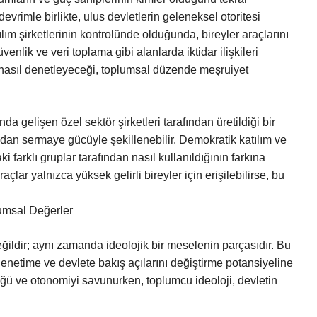
vrimle birlikte, ulus devletlerin geleneksel otoritesi
ılım şirketlerinin kontrolünde olduğunda, bireyler araçlarını
üvenlik ve veri toplama gibi alanlarda iktidar ilişkileri
 nasıl denetleyeceği, toplumsal düzende meşruiyet
da gelişen özel sektör şirketleri tarafından üretildiği bir
udan sermaye gücüyle şekillenebilir. Demokratik katılım ve
i farklı gruplar tarafından nasıl kullanıldığının farkına
çlar yalnızca yüksek gelirli bireyler için erişilebilirse, bu
lumsal Değerler
ğildir; aynı zamanda ideolojik bir meselenin parçasıdır. Bu
denetime ve devlete bakış açılarını değiştirme potansiyeline
rlüğü ve otonomiyi savunurken, toplumcu ideoloji, devletin