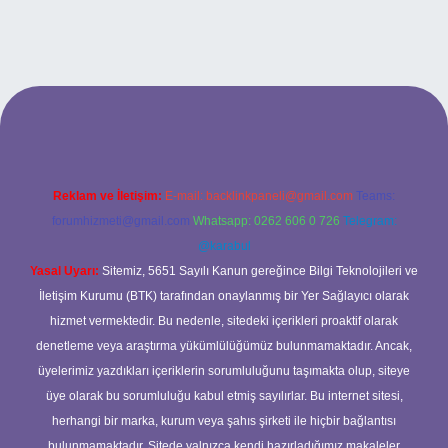
 yeni giriş
ilbet yeni giriş
grandoperabet
betexper
Reklam ve İletişim:
E-mail:
backlinkpaneli@gmail.com
Teams:
forumhizmeti@gmail.com
Whatsapp: 0262 606 0 726
Telegram:
@karabul
Yasal Uyarı:
Sitemiz, 5651 Sayılı Kanun gereğince Bilgi Teknolojileri ve
İletişim Kurumu (BTK) tarafından onaylanmış bir Yer Sağlayıcı olarak
hizmet vermektedir. Bu nedenle, sitedeki içerikleri proaktif olarak
denetleme veya araştırma yükümlülüğümüz bulunmamaktadır. Ancak,
üyelerimiz yazdıkları içeriklerin sorumluluğunu taşımakta olup, siteye
üye olarak bu sorumluluğu kabul etmiş sayılırlar. Bu internet sitesi,
herhangi bir marka, kurum veya şahıs şirketi ile hiçbir bağlantısı
bulunmamaktadır. Sitede yalnızca kendi hazırladığımız makaleler