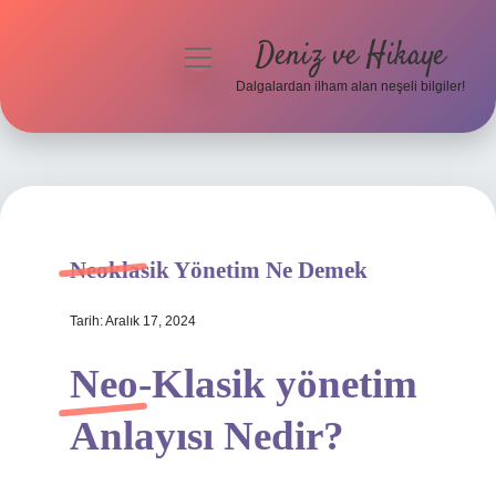
Deniz ve Hikaye
menüyü
aç
Dalgalardan ilham alan neşeli bilgiler!
Anasayfa
Gizlilik Politikası
Yasal Uyarı
Neoklasik Yönetim Ne Demek
Hakkımızda
Tarih: Aralık 17, 2024
Neo-Klasik yönetim
Anlayısı Nedir?