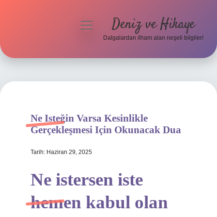
Deniz ve Hikaye
menüyü
aç
Dalgalardan ilham alan neşeli bilgiler!
Anasayfa
Gizlilik Politikası
Yasal Uyarı
Ne Isteğin Varsa Kesinlikle
Hakkımızda
Gerçekleşmesi Için Okunacak Dua
Tarih: Haziran 29, 2025
Ne istersen iste
hemen kabul olan