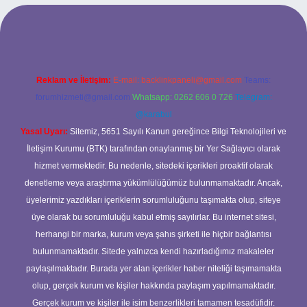
eni giriş
ilbet yeni giriş
grandoperabet
betexper
Reklam ve İletişim:
E-mail:
backlinkpaneli@gmail.com
Teams:
forumhizmeti@gmail.com
Whatsapp: 0262 606 0 726
Telegram:
@karabul
Yasal Uyarı:
Sitemiz, 5651 Sayılı Kanun gereğince Bilgi Teknolojileri ve
İletişim Kurumu (BTK) tarafından onaylanmış bir Yer Sağlayıcı olarak
hizmet vermektedir. Bu nedenle, sitedeki içerikleri proaktif olarak
denetleme veya araştırma yükümlülüğümüz bulunmamaktadır. Ancak,
üyelerimiz yazdıkları içeriklerin sorumluluğunu taşımakta olup, siteye
üye olarak bu sorumluluğu kabul etmiş sayılırlar. Bu internet sitesi,
herhangi bir marka, kurum veya şahıs şirketi ile hiçbir bağlantısı
bulunmamaktadır. Sitede yalnızca kendi hazırladığımız makaleler
paylaşılmaktadır. Burada yer alan içerikler haber niteliği taşımamakta
olup, gerçek kurum ve kişiler hakkında paylaşım yapılmamaktadır.
Gerçek kurum ve kişiler ile isim benzerlikleri tamamen tesadüfidir.