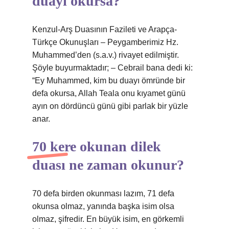
duayı okursa?
Kenzul-Arş Duasının Fazileti ve Arapça-
Türkçe Okunuşları – Peygamberimiz Hz.
Muhammed’den (s.a.v.) rivayet edilmiştir.
Şöyle buyurmaktadır; – Cebrail bana dedi ki:
“Ey Muhammed, kim bu duayı ömründe bir
defa okursa, Allah Teala onu kıyamet günü
ayın on dördüncü günü gibi parlak bir yüzle
anar.
70 kere okunan dilek
duası ne zaman okunur?
70 defa birden okunması lazım, 71 defa
okunsa olmaz, yanında başka isim olsa
olmaz, şifredir. En büyük isim, en görkemli