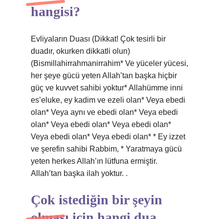
hangisi?
Evliyaların Duası (Dikkat! Çok tesirli bir
duadır, okurken dikkatli olun)
(Bismillahirrahmanirrahim* Ve yüceler yücesi,
her şeye gücü yeten Allah’tan başka hiçbir
güç ve kuvvet sahibi yoktur* Allahümme inni
es’eluke, ey ​​kadim ve ezeli olan* Veya ebedi
olan* Veya aynı ve ebedi olan* Veya ebedi
olan* Veya ebedi olan* Veya ebedi olan*
Veya ebedi olan* Veya ebedi olan* * Ey izzet
ve şerefin sahibi Rabbim, * Yaratmaya gücü
yeten herkes Allah’ın lütfuna ermiştir.
Allah’tan başka ilah yoktur. .
Çok istediğin bir şeyin
olması için hangi dua