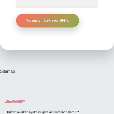
Sitemap
Sidebar
Son Yazılar
Kur’an okurken uyulması gereken kurallar nelerdir ?