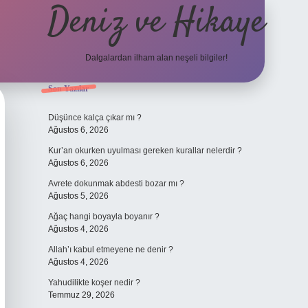
Deniz ve Hikaye
Dalgalardan ilham alan neşeli bilgiler!
Sidebar
Son Yazılar
ilbet yeni giriş
ilbet yeni giriş
grandoperabet
betexper
Düşünce kalça çıkar mı ?
Ağustos 6, 2026
Kur’an okurken uyulması gereken kurallar nelerdir ?
Ağustos 6, 2026
Avrete dokunmak abdesti bozar mı ?
Ağustos 5, 2026
Ağaç hangi boyayla boyanır ?
Ağustos 4, 2026
Allah’ı kabul etmeyene ne denir ?
Ağustos 4, 2026
Yahudilikte koşer nedir ?
Temmuz 29, 2026