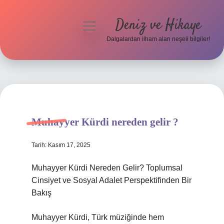
Deniz ve Hikaye
menüyü
aç
Dalgalardan ilham alan neşeli bilgiler!
Anasayfa
Gizlilik Politikası
Yasal Uyarı
Muhayyer Kürdi nereden gelir ?
Hakkımızda
Tarih: Kasım 17, 2025
Muhayyer Kürdi Nereden Gelir? Toplumsal
Cinsiyet ve Sosyal Adalet Perspektifinden Bir
Bakış
Muhayyer Kürdi, Türk müziğinde hem