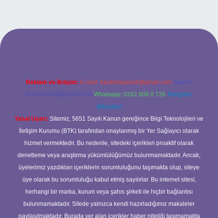
ilbet yeni giriş
ilbet yeni giriş
grandoperabet
betexper
Reklam ve İletişim:
E-mail:
backlinkpaneli@gmail.com
Teams:
forumhizmeti@gmail.com
Whatsapp: 0262 606 0 726
Telegram:
@karabul
Yasal Uyarı:
Sitemiz, 5651 Sayılı Kanun gereğince Bilgi Teknolojileri ve
İletişim Kurumu (BTK) tarafından onaylanmış bir Yer Sağlayıcı olarak
hizmet vermektedir. Bu nedenle, sitedeki içerikleri proaktif olarak
denetleme veya araştırma yükümlülüğümüz bulunmamaktadır. Ancak,
üyelerimiz yazdıkları içeriklerin sorumluluğunu taşımakta olup, siteye
üye olarak bu sorumluluğu kabul etmiş sayılırlar. Bu internet sitesi,
herhangi bir marka, kurum veya şahıs şirketi ile hiçbir bağlantısı
bulunmamaktadır. Sitede yalnızca kendi hazırladığımız makaleler
paylaşılmaktadır. Burada yer alan içerikler haber niteliği taşımamakta