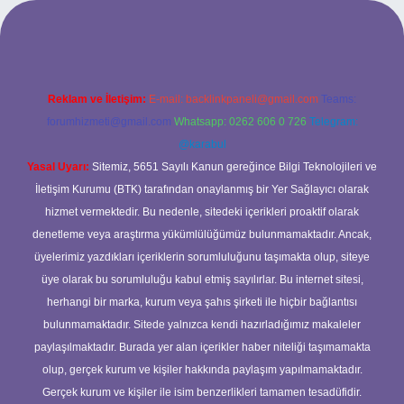
eni giriş
ilbet yeni giriş
grandoperabet
betexper
Reklam ve İletişim:
E-mail:
backlinkpaneli@gmail.com
Teams:
forumhizmeti@gmail.com
Whatsapp: 0262 606 0 726
Telegram:
@karabul
Yasal Uyarı:
Sitemiz, 5651 Sayılı Kanun gereğince Bilgi Teknolojileri ve
İletişim Kurumu (BTK) tarafından onaylanmış bir Yer Sağlayıcı olarak
hizmet vermektedir. Bu nedenle, sitedeki içerikleri proaktif olarak
denetleme veya araştırma yükümlülüğümüz bulunmamaktadır. Ancak,
üyelerimiz yazdıkları içeriklerin sorumluluğunu taşımakta olup, siteye
üye olarak bu sorumluluğu kabul etmiş sayılırlar. Bu internet sitesi,
herhangi bir marka, kurum veya şahıs şirketi ile hiçbir bağlantısı
bulunmamaktadır. Sitede yalnızca kendi hazırladığımız makaleler
paylaşılmaktadır. Burada yer alan içerikler haber niteliği taşımamakta
olup, gerçek kurum ve kişiler hakkında paylaşım yapılmamaktadır.
Gerçek kurum ve kişiler ile isim benzerlikleri tamamen tesadüfidir.