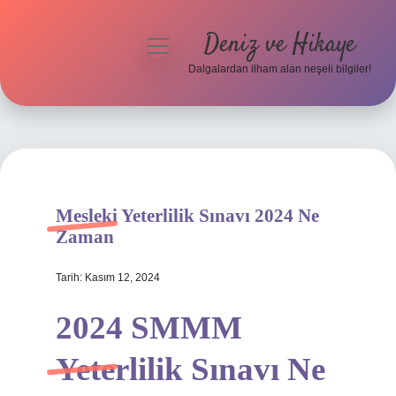
Deniz ve Hikaye
menüyü
aç
Dalgalardan ilham alan neşeli bilgiler!
Anasayfa
Gizlilik Politikası
Yasal Uyarı
Mesleki Yeterlilik Sınavı 2024 Ne
Hakkımızda
Zaman
Tarih: Kasım 12, 2024
2024 SMMM
Yeterlilik Sınavı Ne