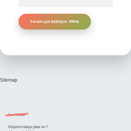
Sitemap
Sidebar
Son Yazılar
Düşünce kalça çıkar mı ?