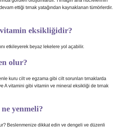
arında görülen oluşumlardır. Tırnağın ana hücrelerinin
 devam ettiği tırnak yatağından kaynaklanan tümörlerdir.
vitamin eksikliğidir?
ğını etkileyerek beyaz lekelere yol açabilir.
en olur?
nle kuru cilt ve egzama gibi cilt sorunları tırnaklarda
ve A vitamini gibi vitamin ve mineral eksikliği de tırnak
n ne yenmeli?
lur? Beslenmenize dikkat edin ve dengeli ve düzenli