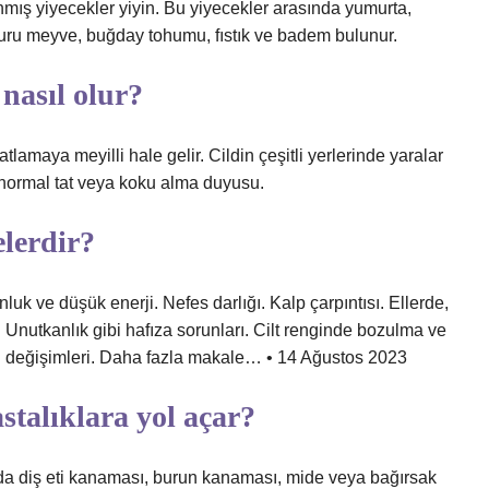
mış yiyecekler yiyin. Bu yiyecekler arasında yumurta,
, kuru meyve, buğday tohumu, fıstık ve badem bulunur.
 nasıl olur?
atlamaya meyilli hale gelir. Cildin çeşitli yerlerinde yaralar
anormal tat veya koku alma duyusu.
elerdir?
nluk ve düşük enerji. Nefes darlığı. Kalp çarpıntısı. Ellerde,
nutkanlık gibi hafıza sorunları. Cilt renginde bozulma ve
hali değişimleri. Daha fazla makale… • 14 Ağustos 2023
stalıklara yol açar?
sında diş eti kanaması, burun kanaması, mide veya bağırsak