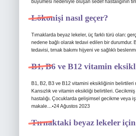
büyümesi nedeniyle oluşan sedef hastalığının tırn
Lökonişi nasıl geçer?
Tırnaklarda beyaz lekeler, üç farklı türü olan: ger
nedene bağlı olarak tedavi edilen bir durumdur. 
tedavisi, tırnak bakımı hijyeni ve sağlıklı beslenm
B1, B6 ve B12 vitamin eksikli
B1, B2, B3 ve B12 vitamini eksikliğinin belirtileri 
Kansızlık ve vitamin eksikliği belirtileri. Gecikmiş
hastalığı. Çocuklarda gelişimsel gecikme veya i
makale…•24 Ağustos 2023
Tırnaktaki beyaz lekeler içi