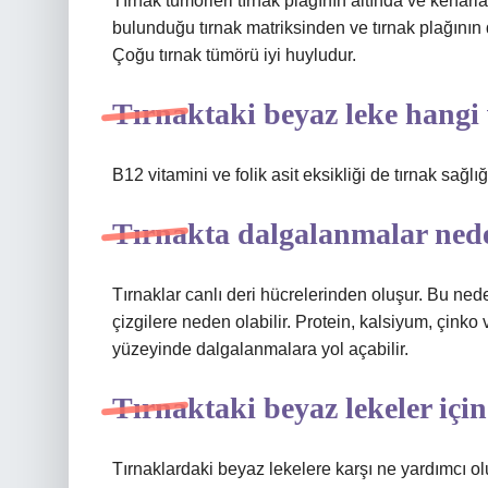
Tırnak tümörleri tırnak plağının altında ve kenarl
bulunduğu tırnak matriksinden ve tırnak plağının
Çoğu tırnak tümörü iyi huyludur.
Tırnaktaki beyaz leke hangi 
B12 vitamini ve folik asit eksikliği de tırnak sağlı
Tırnakta dalgalanmalar ned
Tırnaklar canlı deri hücrelerinden oluşur. Bu nede
çizgilere neden olabilir. Protein, kalsiyum, çinko 
yüzeyinde dalgalanmalara yol açabilir.
Tırnaktaki beyaz lekeler içi
Tırnaklardaki beyaz lekelere karşı ne yardımcı o