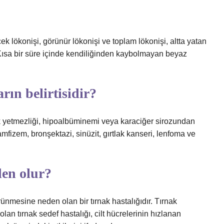
çek lökonişi, görünür lökonişi ve toplam lökonişi, altta yatan
 Kısa bir süre içinde kendiliğinden kaybolmayan beyaz
rın belirtisidir?
ek yetmezliği, hipoalbüminemi veya karaciğer sirozundan
amfizem, bronşektazi, sinüzit, gırtlak kanseri, lenfoma ve
den olur?
örünmesine neden olan bir tırnak hastalığıdır. Tırnak
an tırnak sedef hastalığı, cilt hücrelerinin hızlanan