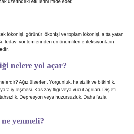
ak üzerindeki etkilerini ifade eder.
çek lökonişi, görünür lökonişi ve toplam lökonişi, altta yatan
Bu tedavi yöntemlerinden en önemlileri enfeksiyonların
edir.
ği nelere yol açar?
nelerdir? Ağız ülserleri. Yorgunluk, halsizlik ve bitkinlik.
 yara iyileşmesi. Kas zayıflığı veya vücut ağrıları. Diş eti
ştahsızlık. Depresyon veya huzursuzluk. Daha fazla
n ne yenmeli?