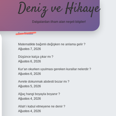
Deniz ve Hikaye
Dalgalardan ilham alan neşeli bilgiler!
Sidebar
Son Yazılar
ilbet yeni giriş
ilbet yeni giriş
grandoperabet
betexper
Matematikte bağımlı değişken ne anlama gelir ?
Ağustos 7, 2026
Düşünce kalça çıkar mı ?
Ağustos 6, 2026
Kur’an okurken uyulması gereken kurallar nelerdir ?
Ağustos 6, 2026
Avrete dokunmak abdesti bozar mı ?
Ağustos 5, 2026
Ağaç hangi boyayla boyanır ?
Ağustos 4, 2026
Allah’ı kabul etmeyene ne denir ?
Ağustos 4, 2026