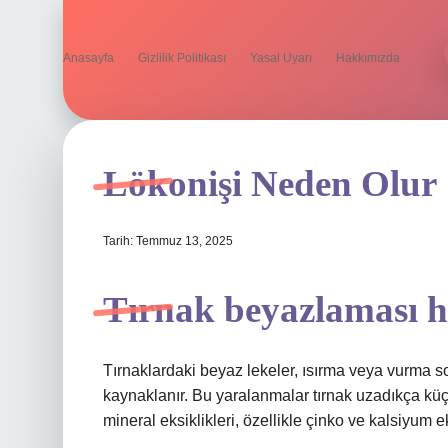
Anasayfa
Gizlilik Politikası
Yasal Uyarı
Hakkımızda
Lökonişi Neden Olur
Tarih: Temmuz 13, 2025
Tırnak beyazlaması ha
Tırnaklardaki beyaz lekeler, ısırma veya vurma 
kaynaklanır. Bu yaralanmalar tırnak uzadıkça küç
mineral eksiklikleri, özellikle çinko ve kalsiyum e