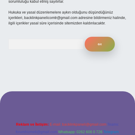
sorumluluğu kabul etmiş sayılırlar.
Hukuka ve yasal düzenlemelere aykırı olduğunu düşündüğünüz
içerikleri,
backlinkpanelicomtr@gmail.com
adresine bildirmeniz halinde,
ilgili içerikler yasal süre içerisinde sitemizden kaldırılacaktır.
Arama
t yeni giriş
ilbet yeni giriş
grandoperabet
betexper
Reklam ve İletişim:
E-mail:
backlinkpaneli@gmail.com
Teams:
forumhizmeti@gmail.com
Whatsapp: 0262 606 0 726
Telegram: