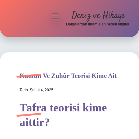
Deniz ve Hikaye
menüyü
aç
Dalgalardan ilham alan neşeli bilgiler!
Anasayfa
Gizlilik Politikası
Yasal Uyarı
Kumun Ve Zuhûr Teorisi Kime Ait
Hakkımızda
Tarih: Şubat 4, 2025
Tafra teorisi kime
aittir?