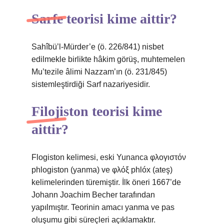
Sarfe teorisi kime aittir?
Sahîbü’l-Mürder’e (ö. 226/841) nisbet
edilmekle birlikte hâkim görüş, muhtemelen
Mu’tezile âlimi Nazzam’ın (ö. 231/845)
sistemleştirdiği Sarf nazariyesidir.
Filojiston teorisi kime
aittir?
Flogiston kelimesi, eski Yunanca φλογιστόν
phlogiston (yanma) ve φλόξ phlóx (ateş)
kelimelerinden türemiştir. İlk öneri 1667’de
Johann Joachim Becher tarafından
yapılmıştır. Teorinin amacı yanma ve pas
oluşumu gibi süreçleri açıklamaktır.