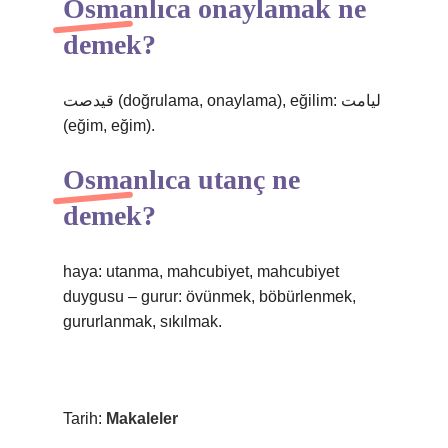
Osmanlıca onaylamak ne
demek?
قيدصت (doğrulama, onaylama), eğilim: ليامت
(eğim, eğim).
Osmanlıca utanç ne
demek?
haya: utanma, mahcubiyet, mahcubiyet
duygusu – ​​gurur: övünmek, böbürlenmek,
gururlanmak, sıkılmak.
Tarih:
Makaleler