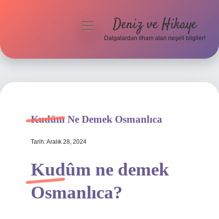
Deniz ve Hikaye
menüyü
aç
Dalgalardan ilham alan neşeli bilgiler!
Anasayfa
Gizlilik Politikası
Yasal Uyarı
Kudüm Ne Demek Osmanlıca
Hakkımızda
Tarih: Aralık 28, 2024
Kudûm ne demek
Osmanlıca?