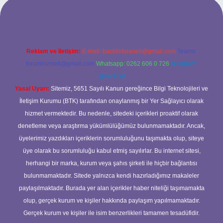
t yeni giriş
ilbet yeni giriş
grandoperabet
betexper
Reklam ve İletişim:
E-mail:
backlinkpaneli@gmail.com
Teams:
forumhizmeti@gmail.com
Whatsapp: 0262 606 0 726
Telegram:
@karabul
Yasal Uyarı:
Sitemiz, 5651 Sayılı Kanun gereğince Bilgi Teknolojileri ve
İletişim Kurumu (BTK) tarafından onaylanmış bir Yer Sağlayıcı olarak
hizmet vermektedir. Bu nedenle, sitedeki içerikleri proaktif olarak
denetleme veya araştırma yükümlülüğümüz bulunmamaktadır. Ancak,
üyelerimiz yazdıkları içeriklerin sorumluluğunu taşımakta olup, siteye
üye olarak bu sorumluluğu kabul etmiş sayılırlar. Bu internet sitesi,
herhangi bir marka, kurum veya şahıs şirketi ile hiçbir bağlantısı
bulunmamaktadır. Sitede yalnızca kendi hazırladığımız makaleler
paylaşılmaktadır. Burada yer alan içerikler haber niteliği taşımamakta
olup, gerçek kurum ve kişiler hakkında paylaşım yapılmamaktadır.
Gerçek kurum ve kişiler ile isim benzerlikleri tamamen tesadüfidir.