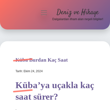
Deniz ve Hikaye
menüyü
aç
Dalgalardan ilham alan neşeli bilgiler!
Anasayfa
Gizlilik Politikası
Yasal Uyarı
Küba Burdan Kaç Saat
Hakkımızda
Tarih: Ekim 24, 2024
Küba’ya uçakla kaç
saat sürer?