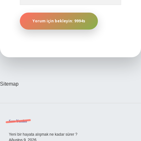
Sitemap
Sidebar
Son Yazılar
Yeni bir hayata alışmak ne kadar sürer ?
Ağustos 9, 2026