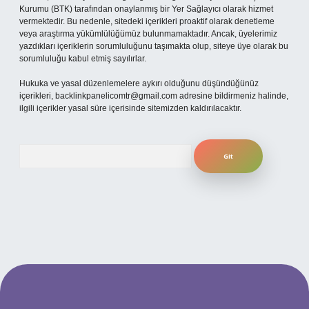
Kurumu (BTK) tarafından onaylanmış bir Yer Sağlayıcı olarak hizmet
vermektedir. Bu nedenle, sitedeki içerikleri proaktif olarak denetleme
veya araştırma yükümlülüğümüz bulunmamaktadır. Ancak, üyelerimiz
yazdıkları içeriklerin sorumluluğunu taşımakta olup, siteye üye olarak bu
sorumluluğu kabul etmiş sayılırlar.
Hukuka ve yasal düzenlemelere aykırı olduğunu düşündüğünüz
içerikleri,
backlinkpanelicomtr@gmail.com
adresine bildirmeniz halinde,
ilgili içerikler yasal süre içerisinde sitemizden kaldırılacaktır.
Arama
bet yeni giriş
ilbet yeni giriş
grandoperabet
betexper