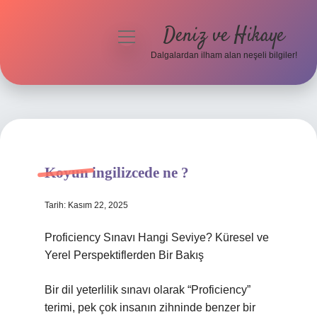
Deniz ve Hikaye
menüyü
aç
Dalgalardan ilham alan neşeli bilgiler!
Anasayfa
Gizlilik Politikası
Yasal Uyarı
Koyun ingilizcede ne ?
Hakkımızda
Tarih: Kasım 22, 2025
Proficiency Sınavı Hangi Seviye? Küresel ve
Yerel Perspektiflerden Bir Bakış
Bir dil yeterlilik sınavı olarak “Proficiency”
terimi, pek çok insanın zihninde benzer bir