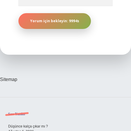
Sitemap
Sidebar
Son Yazılar
Düşünce kalça çıkar mı ?