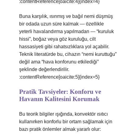
:contentReference[oaicite:4]{index=4}
Buna karşılık, ısınmış ve bağıl nemi düşmüş
bir odada uzun süre kalmak — özellikle
yeterli havalandırma yapılmadan — “kuruluk
hissi”, boğaz veya göz kuruluğu, cilt
hassasiyeti gibi rahatsızlıklara yol açabilir.
Teknik literatürde bu, cihazın “nemi kuruttuğu”
değil ama “hava konforunu etkilediği”
şeklinde değerlendirilir.
:contentReference[oaicite:5]{index=5}
Pratik Tavsiyeler: Konforu ve
Havanın Kalitesini Korumak
Bu teorik bilgiler ışığında, konvektör ısıtıcı
kullanırken konforlu bir ortam sağlamak için
bazı pratik önlemler almak yararlı olur: