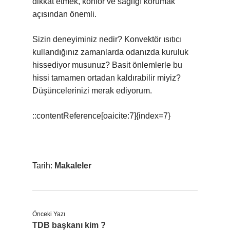
dikkat etmek, konfor ve sağlığı korumak
açısından önemli.
Sizin deneyiminiz nedir? Konvektör ısıtıcı
kullandığınız zamanlarda odanızda kuruluk
hissediyor musunuz? Basit önlemlerle bu
hissi tamamen ortadan kaldırabilir miyiz?
Düşüncelerinizi merak ediyorum.
::contentReference[oaicite:7]{index=7}
Tarih:
Makaleler
Önceki Yazı
TDB başkanı kim ?