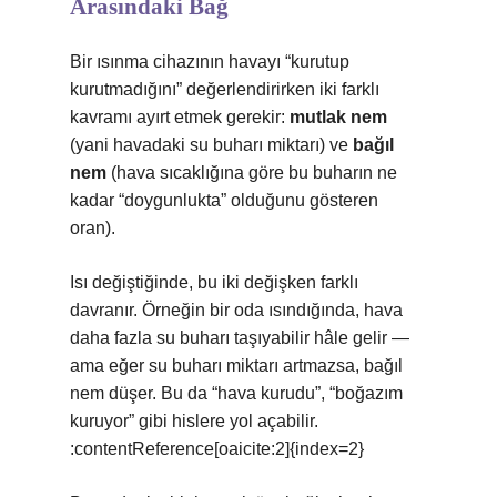
Arasındaki Bağ
Bir ısınma cihazının havayı “kurutup
kurutmadığını” değerlendirirken iki farklı
kavramı ayırt etmek gerekir:
mutlak nem
(yani havadaki su buharı miktarı) ve
bağıl
nem
(hava sıcaklığına göre bu buharın ne
kadar “doygunlukta” olduğunu gösteren
oran).
Isı değiştiğinde, bu iki değişken farklı
davranır. Örneğin bir oda ısındığında, hava
daha fazla su buharı taşıyabilir hâle gelir —
ama eğer su buharı miktarı artmazsa, bağıl
nem düşer. Bu da “hava kurudu”, “boğazım
kuruyor” gibi hislere yol açabilir.
:contentReference[oaicite:2]{index=2}