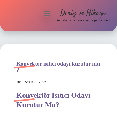
Deniz ve Hikaye
menüyü
aç
Dalgalardan ilham alan neşeli bilgiler!
Anasayfa
Gizlilik Politikası
Yasal Uyarı
Konvektör ısıtıcı odayı kurutur mu
Hakkımızda
?
Tarih: Aralık 20, 2025
Konvektör Isıtıcı Odayı
Kurutur Mu?