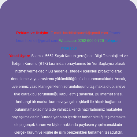
bet yeni giriş
ilbet yeni giriş
grandoperabet
betexper
Reklam ve İletişim:
E-mail:
backlinkpaneli@gmail.com
Teams:
forumhizmeti@gmail.com
Whatsapp: 0262 606 0 726
Telegram:
@karabul
Yasal Uyarı:
Sitemiz, 5651 Sayılı Kanun gereğince Bilgi Teknolojileri ve
İletişim Kurumu (BTK) tarafından onaylanmış bir Yer Sağlayıcı olarak
hizmet vermektedir. Bu nedenle, sitedeki içerikleri proaktif olarak
denetleme veya araştırma yükümlülüğümüz bulunmamaktadır. Ancak,
üyelerimiz yazdıkları içeriklerin sorumluluğunu taşımakta olup, siteye
üye olarak bu sorumluluğu kabul etmiş sayılırlar. Bu internet sitesi,
herhangi bir marka, kurum veya şahıs şirketi ile hiçbir bağlantısı
bulunmamaktadır. Sitede yalnızca kendi hazırladığımız makaleler
paylaşılmaktadır. Burada yer alan içerikler haber niteliği taşımamakta
olup, gerçek kurum ve kişiler hakkında paylaşım yapılmamaktadır.
Gerçek kurum ve kişiler ile isim benzerlikleri tamamen tesadüfidir.