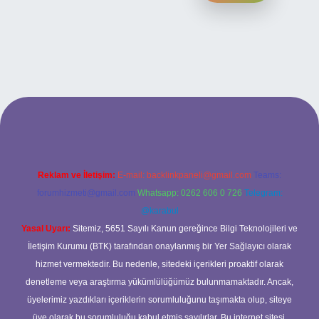
 yeni giriş
ilbet yeni giriş
grandoperabet
betexper
Reklam ve İletişim:
E-mail:
backlinkpaneli@gmail.com
Teams:
forumhizmeti@gmail.com
Whatsapp: 0262 606 0 726
Telegram:
@karabul
Yasal Uyarı:
Sitemiz, 5651 Sayılı Kanun gereğince Bilgi Teknolojileri ve
İletişim Kurumu (BTK) tarafından onaylanmış bir Yer Sağlayıcı olarak
hizmet vermektedir. Bu nedenle, sitedeki içerikleri proaktif olarak
denetleme veya araştırma yükümlülüğümüz bulunmamaktadır. Ancak,
üyelerimiz yazdıkları içeriklerin sorumluluğunu taşımakta olup, siteye
üye olarak bu sorumluluğu kabul etmiş sayılırlar. Bu internet sitesi,