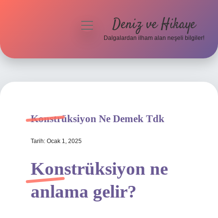
Deniz ve Hikaye
menüyü
aç
Dalgalardan ilham alan neşeli bilgiler!
Anasayfa
Gizlilik Politikası
Yasal Uyarı
Konstrüksiyon Ne Demek Tdk
Hakkımızda
Tarih: Ocak 1, 2025
Konstrüksiyon ne
anlama gelir?