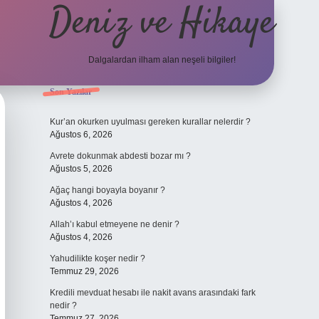
Deniz ve Hikaye
Dalgalardan ilham alan neşeli bilgiler!
Sidebar
Son Yazılar
ilbet yeni
Kur’an okurken uyulması gereken kurallar nelerdir ?
Ağustos 6, 2026
Avrete dokunmak abdesti bozar mı ?
Ağustos 5, 2026
Ağaç hangi boyayla boyanır ?
Ağustos 4, 2026
Allah’ı kabul etmeyene ne denir ?
Ağustos 4, 2026
Yahudilikte koşer nedir ?
Temmuz 29, 2026
Kredili mevduat hesabı ile nakit avans arasındaki fark
nedir ?
Temmuz 27, 2026