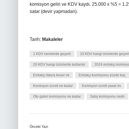
komisyon geliri ve KDV kaydı. 25.000 x %5 = 1.25
satar (devir yapmadan).
Tarih:
Makaleler
1 KDV nerelerde geçerli
10 KDV hangi ürünlerde geçerl
20 KDV hangi ürünlerde kullanılır
2024 emlakçı komisyo
Emlakçı fatura keser mi
Emlakçı komisyonu yüzde kaç
Komisyon ücreti ne kadar
Komisyon ücreti yasal mı
Oto galeri komisyonu ne kadar
Satış komisyonu nedir
Önceki Yazı