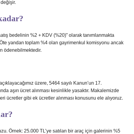
değişir.
kadar?
atış bedelinin %2 + KDV (%20)” olarak tanımlanmakta
edir. Öte yandan toplam %4 olan gayrimenkul komisyonu ancak
dan ödenebilmektedir.
açıklayacağımız üzere, 5464 sayılı Kanun’un 17.
da aşırı ücret alınması kesinlikle yasaktır. Makalemizde
i ücretler gibi ek ücretler alınması konusunu ele alıyoruz.
dar?
zu. Örnek: 25.000 TL’ye satılan bir araç için galerinin %5