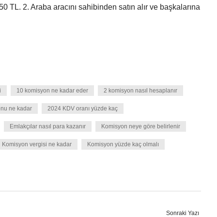
0 TL. 2. Araba aracını sahibinden satın alır ve başkalarına
i
10 komisyon ne kadar eder
2 komisyon nasıl hesaplanır
nu ne kadar
2024 KDV oranı yüzde kaç
Emlakçılar nasıl para kazanır
Komisyon neye göre belirlenir
Komisyon vergisi ne kadar
Komisyon yüzde kaç olmalı
Sonraki Yazı