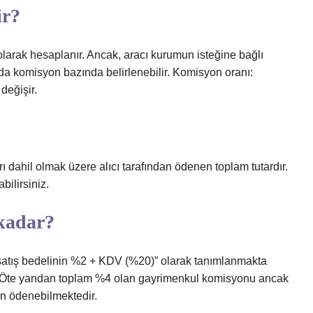
ir?
olarak hesaplanır. Ancak, aracı kurumun isteğine bağlı
rı da komisyon bazında belirlenebilir. Komisyon oranı:
değişir.
rı dahil olmak üzere alıcı tarafından ödenen toplam tutardır.
ilirsiniz.
kadar?
atış bedelinin %2 + KDV (%20)” olarak tanımlanmakta
edir. Öte yandan toplam %4 olan gayrimenkul komisyonu ancak
dan ödenebilmektedir.