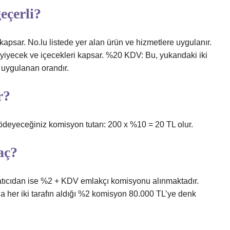
eçerli?
kapsar. No.lu listede yer alan ürün ve hizmetlere uygulanır.
 yiyecek ve içecekleri kapsar. %20 KDV: Bu, yukarıdaki iki
 uygulanan orandır.
r?
ödeyeceğiniz komisyon tutarı: 200 x %10 = 20 TL olur.
aç?
atıcıdan ise %2 + KDV emlakçı komisyonu alınmaktadır.
da her iki tarafın aldığı %2 komisyon 80.000 TL’ye denk