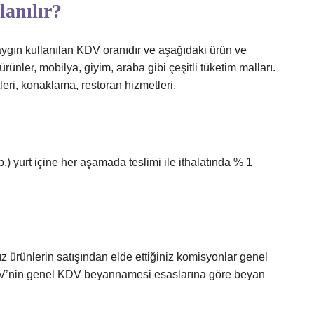
anılır?
gın kullanılan KDV oranıdır ve aşağıdaki ürün ve
rünler, mobilya, giyim, araba gibi çeşitli tüketim malları.
eri, konaklama, restoran hizmetleri.
) yurt içine her aşamada teslimi ile ithalatında % 1
ız ürünlerin satışından elde ettiğiniz komisyonlar genel
KDV’nin genel KDV beyannamesi esaslarına göre beyan