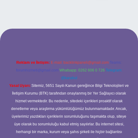
t yeni giriş
ilbet yeni giriş
grandoperabet
betexper
Reklam ve İletişim:
E-mail:
backlinkpaneli@gmail.com
Teams:
forumhizmeti@gmail.com
Whatsapp: 0262 606 0 726
Telegram:
@karabul
Yasal Uyarı:
Sitemiz, 5651 Sayılı Kanun gereğince Bilgi Teknolojileri ve
İletişim Kurumu (BTK) tarafından onaylanmış bir Yer Sağlayıcı olarak
hizmet vermektedir. Bu nedenle, sitedeki içerikleri proaktif olarak
denetleme veya araştırma yükümlülüğümüz bulunmamaktadır. Ancak,
üyelerimiz yazdıkları içeriklerin sorumluluğunu taşımakta olup, siteye
üye olarak bu sorumluluğu kabul etmiş sayılırlar. Bu internet sitesi,
herhangi bir marka, kurum veya şahıs şirketi ile hiçbir bağlantısı