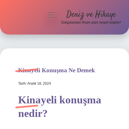
Deniz ve Hikaye
menüyü
aç
Dalgalardan ilham alan neşeli bilgiler!
Anasayfa
Gizlilik Politikası
Yasal Uyarı
Kinayeli Konuşma Ne Demek
Hakkımızda
Tarih: Aralık 18, 2024
Kinayeli konuşma
nedir?