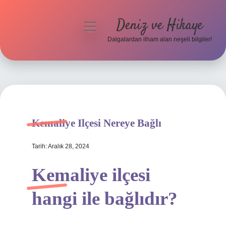
Deniz ve Hikaye
menüyü
aç
Dalgalardan ilham alan neşeli bilgiler!
Anasayfa
Gizlilik Politikası
Yasal Uyarı
Kemaliye Ilçesi Nereye Bağlı
Hakkımızda
Tarih: Aralık 28, 2024
Kemaliye ilçesi
hangi ile bağlıdır?