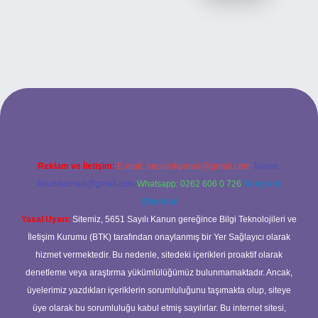
i giriş
ilbet yeni giriş
grandoperabet
betexper
Reklam ve İletişim:
E-mail:
backlinkpaneli@gmail.com
Teams:
forumhizmeti@gmail.com
Whatsapp: 0262 606 0 726
Telegram:
@karabul
Yasal Uyarı:
Sitemiz, 5651 Sayılı Kanun gereğince Bilgi Teknolojileri ve
İletişim Kurumu (BTK) tarafından onaylanmış bir Yer Sağlayıcı olarak
hizmet vermektedir. Bu nedenle, sitedeki içerikleri proaktif olarak
denetleme veya araştırma yükümlülüğümüz bulunmamaktadır. Ancak,
üyelerimiz yazdıkları içeriklerin sorumluluğunu taşımakta olup, siteye
üye olarak bu sorumluluğu kabul etmiş sayılırlar. Bu internet sitesi,