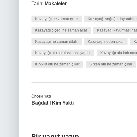
Tarih:
Makaleler
Kaz ayağı ne zaman çıkar
Kaz ayağı soğuğa dayanıklı m
Kazayağı çiçeği ne zaman açar
Kazayağı kavurması nası
Kazayağı ne zaman dikilir
Kazayağı neden çıkar
K
Kazayağı otu salatası nasıl yapılır
Kazayağı otu tadı nası
Kırkkilit otu ne zaman çıkar
Sirken otu ne zaman çıkar
Önceki Yazı
Bağdat I Kim Yaktı
Bir yanıt yazın