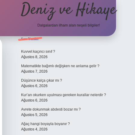
Deniz ve Hikaye
Dalgalardan ilham alan neşeli bilgiler!
Sidebar
Son Yazılar
ilbet yeni giriş
ilbet yeni giriş
grandoperabet
betexper
Kuvvet kaçıncı sınıf ?
Ağustos 8, 2026
Matematikte bağımlı değişken ne anlama gelir ?
Ağustos 7, 2026
Düşünce kalça çıkar mı ?
Ağustos 6, 2026
Kur’an okurken uyulması gereken kurallar nelerdir ?
Ağustos 6, 2026
Avrete dokunmak abdesti bozar mı ?
Ağustos 5, 2026
Ağaç hangi boyayla boyanır ?
Ağustos 4, 2026