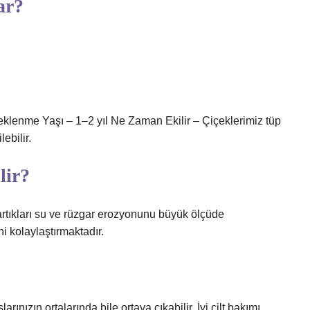
ar?
klenme Yaşı – 1–2 yıl Ne Zaman Ekilir – Çiçeklerimiz tüp
ebilir.
lir?
 artıkları su ve rüzgar erozyonunu büyük ölçüde
i kolaylaştırmaktadır.
larınızın ortalarında bile ortaya çıkabilir. İyi cilt bakımı