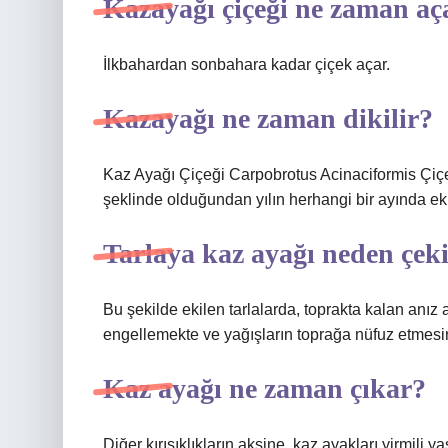
Kazayağı çiçeği ne zaman aç
İlkbahardan sonbahara kadar çiçek açar.
Kazayağı ne zaman dikilir?
Kaz Ayağı Çiçeği Carpobrotus Acinaciformis Çiçe
şeklinde olduğundan yılın herhangi bir ayında ekil
Tarlaya kaz ayağı neden çeki
Bu şekilde ekilen tarlalarda, toprakta kalan anız
engellemekte ve yağışların toprağa nüfuz etmesin
Kaz ayağı ne zaman çıkar?
Diğer kırışıklıkların aksine, kaz ayakları yirmili yaş