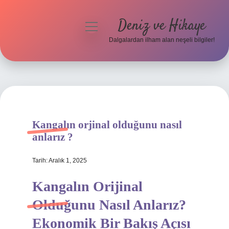
Deniz ve Hikaye
menüyü
aç
Dalgalardan ilham alan neşeli bilgiler!
Anasayfa
Gizlilik Politikası
Yasal Uyarı
Kangalın orjinal olduğunu nasıl
Hakkımızda
anlarız ?
Tarih: Aralık 1, 2025
Kangalın Orijinal
Olduğunu Nasıl Anlarız?
Ekonomik Bir Bakış Açısı