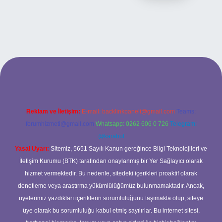
bet yeni giriş
ilbet yeni giriş
grandoperabet
betexper
Reklam ve İletişim:
E-mail:
backlinkpaneli@gmail.com
Teams:
forumhizmeti@gmail.com
Whatsapp: 0262 606 0 726
Telegram:
@karabul
Yasal Uyarı:
Sitemiz, 5651 Sayılı Kanun gereğince Bilgi Teknolojileri ve
İletişim Kurumu (BTK) tarafından onaylanmış bir Yer Sağlayıcı olarak
hizmet vermektedir. Bu nedenle, sitedeki içerikleri proaktif olarak
denetleme veya araştırma yükümlülüğümüz bulunmamaktadır. Ancak,
üyelerimiz yazdıkları içeriklerin sorumluluğunu taşımakta olup, siteye
üye olarak bu sorumluluğu kabul etmiş sayılırlar. Bu internet sitesi,