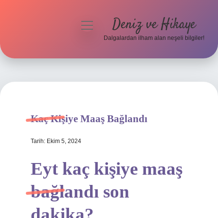
Deniz ve Hikaye
menüyü
aç
Dalgalardan ilham alan neşeli bilgiler!
Anasayfa
Gizlilik Politikası
Yasal Uyarı
Kaç Kişiye Maaş Bağlandı
Hakkımızda
Tarih: Ekim 5, 2024
Eyt kaç kişiye maaş
bağlandı son
dakika?