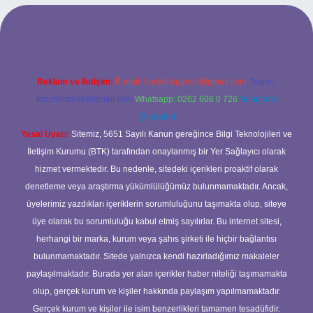
 yeni giriş
ilbet yeni giriş
grandoperabet
betexper
Reklam ve İletişim:
E-mail:
backlinkpaneli@gmail.com
Teams:
forumhizmeti@gmail.com
Whatsapp: 0262 606 0 726
Telegram:
@karabul
Yasal Uyarı:
Sitemiz, 5651 Sayılı Kanun gereğince Bilgi Teknolojileri ve
İletişim Kurumu (BTK) tarafından onaylanmış bir Yer Sağlayıcı olarak
hizmet vermektedir. Bu nedenle, sitedeki içerikleri proaktif olarak
denetleme veya araştırma yükümlülüğümüz bulunmamaktadır. Ancak,
üyelerimiz yazdıkları içeriklerin sorumluluğunu taşımakta olup, siteye
üye olarak bu sorumluluğu kabul etmiş sayılırlar. Bu internet sitesi,
herhangi bir marka, kurum veya şahıs şirketi ile hiçbir bağlantısı
bulunmamaktadır. Sitede yalnızca kendi hazırladığımız makaleler
paylaşılmaktadır. Burada yer alan içerikler haber niteliği taşımamakta
olup, gerçek kurum ve kişiler hakkında paylaşım yapılmamaktadır.
Gerçek kurum ve kişiler ile isim benzerlikleri tamamen tesadüfidir.