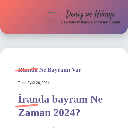
Deniz ve Hikaye
menüyü
aç
Dalgalardan ilham alan neşeli bilgiler!
Anasayfa
Gizlilik Politikası
Yasal Uyarı
İRanda Ne Bayramı Var
Hakkımızda
Tarih: Eylül 26, 2024
İranda bayram Ne
Zaman 2024?