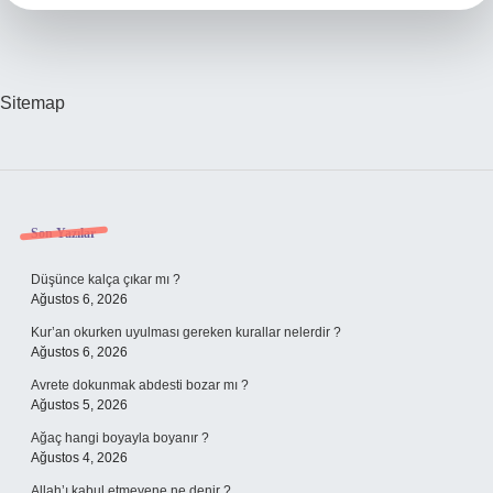
Sitemap
Sidebar
Son Yazılar
Düşünce kalça çıkar mı ?
Ağustos 6, 2026
Kur’an okurken uyulması gereken kurallar nelerdir ?
Ağustos 6, 2026
Avrete dokunmak abdesti bozar mı ?
Ağustos 5, 2026
Ağaç hangi boyayla boyanır ?
Ağustos 4, 2026
Allah’ı kabul etmeyene ne denir ?