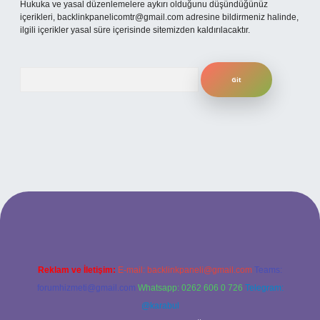
Hukuka ve yasal düzenlemelere aykırı olduğunu düşündüğünüz
içerikleri,
backlinkpanelicomtr@gmail.com
adresine bildirmeniz halinde,
ilgili içerikler yasal süre içerisinde sitemizden kaldırılacaktır.
Arama
iş
ilbet yeni giriş
grandoperabet
betexper
Reklam ve İletişim:
E-mail:
backlinkpaneli@gmail.com
Teams:
forumhizmeti@gmail.com
Whatsapp: 0262 606 0 726
Telegram:
@karabul