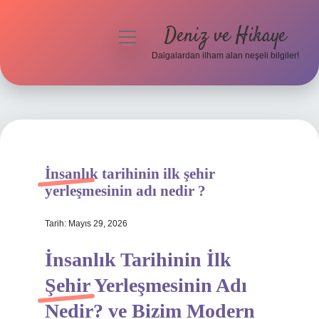
Deniz ve Hikaye
menüyü
aç
Dalgalardan ilham alan neşeli bilgiler!
Anasayfa
Gizlilik Politikası
Yasal Uyarı
İnsanlık tarihinin ilk şehir
Hakkımızda
yerleşmesinin adı nedir ?
Tarih: Mayıs 29, 2026
İnsanlık Tarihinin İlk
Şehir Yerleşmesinin Adı
Nedir? ve Bizim Modern