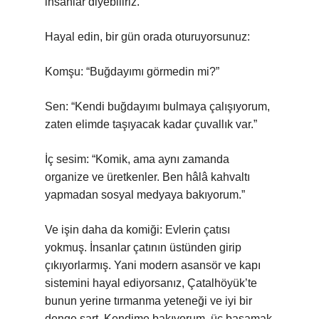
insanlar diyebiliriz.
Hayal edin, bir gün orada oturuyorsunuz:
Komşu: “Buğdayımı görmedin mi?”
Sen: “Kendi buğdayımı bulmaya çalışıyorum,
zaten elimde taşıyacak kadar çuvallık var.”
İç sesim: “Komik, ama aynı zamanda
organize ve üretkenler. Ben hâlâ kahvaltı
yapmadan sosyal medyaya bakıyorum.”
Ve işin daha da komiği: Evlerin çatısı
yokmuş. İnsanlar çatının üstünden girip
çıkıyorlarmış. Yani modern asansör ve kapı
sistemini hayal ediyorsanız, Çatalhöyük’te
bunun yerine tırmanma yeteneği ve iyi bir
denge şart. Kendime bakıyorum, üç basamak