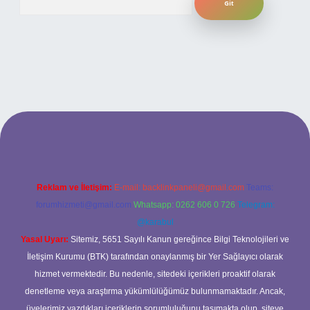
t yeni giriş
ilbet yeni giriş
grandoperabet
betexper
Reklam ve İletişim:
E-mail:
backlinkpaneli@gmail.com
Teams:
forumhizmeti@gmail.com
Whatsapp: 0262 606 0 726
Telegram:
@karabul
Yasal Uyarı:
Sitemiz, 5651 Sayılı Kanun gereğince Bilgi Teknolojileri ve
İletişim Kurumu (BTK) tarafından onaylanmış bir Yer Sağlayıcı olarak
hizmet vermektedir. Bu nedenle, sitedeki içerikleri proaktif olarak
denetleme veya araştırma yükümlülüğümüz bulunmamaktadır. Ancak,
üyelerimiz yazdıkları içeriklerin sorumluluğunu taşımakta olup, siteye