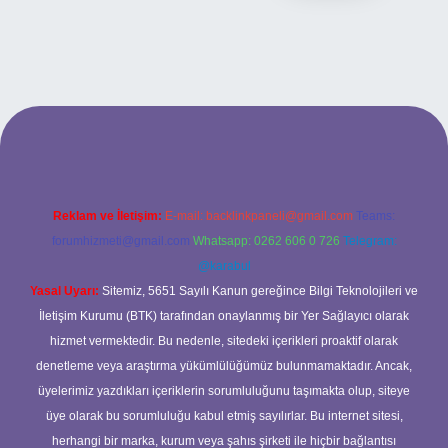
eni giriş
ilbet yeni giriş
grandoperabet
betexper
Reklam ve İletişim:
E-mail:
backlinkpaneli@gmail.com
Teams:
forumhizmeti@gmail.com
Whatsapp: 0262 606 0 726
Telegram:
@karabul
Yasal Uyarı:
Sitemiz, 5651 Sayılı Kanun gereğince Bilgi Teknolojileri ve
İletişim Kurumu (BTK) tarafından onaylanmış bir Yer Sağlayıcı olarak
hizmet vermektedir. Bu nedenle, sitedeki içerikleri proaktif olarak
denetleme veya araştırma yükümlülüğümüz bulunmamaktadır. Ancak,
üyelerimiz yazdıkları içeriklerin sorumluluğunu taşımakta olup, siteye
üye olarak bu sorumluluğu kabul etmiş sayılırlar. Bu internet sitesi,
herhangi bir marka, kurum veya şahıs şirketi ile hiçbir bağlantısı