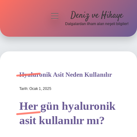
Deniz ve Hikaye
menüyü
aç
Dalgalardan ilham alan neşeli bilgiler!
Anasayfa
Gizlilik Politikası
Yasal Uyarı
Hyaluronik Asit Neden Kullanılır
Hakkımızda
Tarih: Ocak 1, 2025
Her gün hyaluronik
asit kullanılır mı?