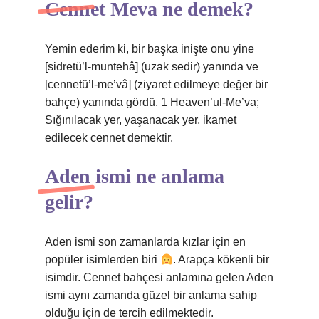
Cennet Meva ne demek?
Yemin ederim ki, bir başka inişte onu yine
[sidretü’l-muntehâ] (uzak sedir) yanında ve
[cennetü’l-me’vâ] (ziyaret edilmeye değer bir
bahçe) yanında gördü. 1 Heaven’ul-Me’va;
Sığınılacak yer, yaşanacak yer, ikamet
edilecek cennet demektir.
Aden ismi ne anlama
gelir?
Aden ismi son zamanlarda kızlar için en
popüler isimlerden biri
. Arapça kökenli bir
isimdir. Cennet bahçesi anlamına gelen Aden
ismi aynı zamanda güzel bir anlama sahip
olduğu için de tercih edilmektedir.