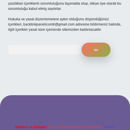
yazdıkları içeriklerin sorumluluğunu taşımakta olup, siteye üye olarak bu
sorumluluğu kabul etmiş sayılırlar.
Hukuka ve yasal düzenlemelere aykırı olduğunu düşündüğünüz
içerikleri,
backlinkpanelicomtr@gmail.com
adresine bildirmeniz halinde,
ilgili içerikler yasal süre içerisinde sitemizden kaldırılacaktır.
Arama
eni giriş
ilbet yeni giriş
grandoperabet
betexper
Reklam ve İletişim:
E-mail:
backlinkpaneli@gmail.com
Teams: