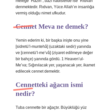
meleğe “Hâzin”, bazı hadislerde ise “Rıdvan”
denmektedir. Rıdvan, Yüce Allah’ın insanlığa
vermiş olduğu nimet ufkudur.
Cennet Meva ne demek?
Yemin ederim ki, bir başka inişte onu yine
[sidretü’l-muntehâ] (uzaktaki sedir) yanında
ve [cennetü’l-me’vâ] (ziyaret edilmeye değer
bir bahçe) yanında gördü. 1 Heaven’ul-
Me’va; Sığınılacak yer, yaşanacak yer, ikamet
edilecek cennet demektir.
Cennetteki ağacın ismi
nedir?
Tuba cennette bir ağaçtır. Büyüklüğü yüz