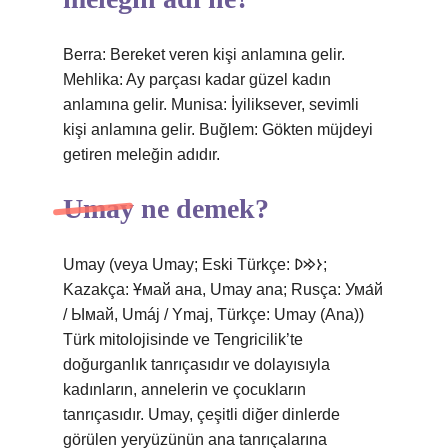
Berra: Bereket veren kişi anlamına gelir.
Mehlika: Ay parçası kadar güzel kadın
anlamına gelir. Munisa: İyiliksever, sevimli
kişi anlamına gelir. Buğlem: Gökten müjdeyi
getiren meleğin adıdır.
Umay ne demek?
Umay (veya Umay; Eski Türkçe: 𐰆𐰢𐰖;
Kazakça: Ұмай aна, Umay ana; Rusça: Ума́й
/ Ымай, Umáj / Ymaj, Türkçe: Umay (Ana))
Türk mitolojisinde ve Tengricilik’te
doğurganlık tanrıçasıdır ve dolayısıyla
kadınların, annelerin ve çocukların
tanrıçasıdır. Umay, çeşitli diğer dinlerde
görülen yeryüzünün ana tanrıçalarına