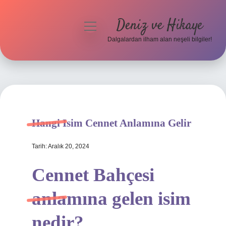
Deniz ve Hikaye
menüyü
aç
Dalgalardan ilham alan neşeli bilgiler!
Anasayfa
Gizlilik Politikası
Yasal Uyarı
Hangi Isim Cennet Anlamına Gelir
Hakkımızda
Tarih: Aralık 20, 2024
Cennet Bahçesi
anlamına gelen isim
nedir?