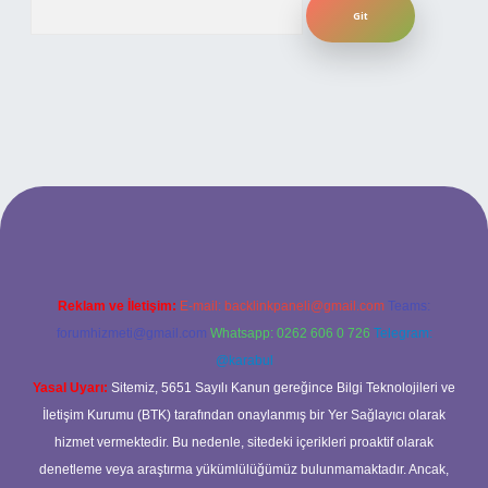
randoperabet
betexper
Reklam ve İletişim:
E-mail:
backlinkpaneli@gmail.com
Teams:
forumhizmeti@gmail.com
Whatsapp: 0262 606 0 726
Telegram:
@karabul
Yasal Uyarı:
Sitemiz, 5651 Sayılı Kanun gereğince Bilgi Teknolojileri ve
İletişim Kurumu (BTK) tarafından onaylanmış bir Yer Sağlayıcı olarak
hizmet vermektedir. Bu nedenle, sitedeki içerikleri proaktif olarak
denetleme veya araştırma yükümlülüğümüz bulunmamaktadır. Ancak,