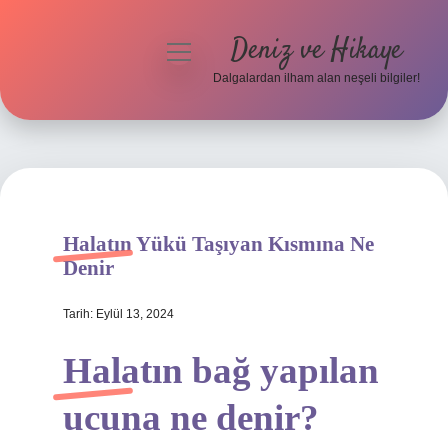
Deniz ve Hikaye
menüyü
aç
Dalgalardan ilham alan neşeli bilgiler!
Anasayfa
Gizlilik Politikası
Yasal Uyarı
Halatın Yükü Taşıyan Kısmına Ne
Hakkımızda
Denir
Tarih: Eylül 13, 2024
Halatın bağ yapılan
ucuna ne denir?