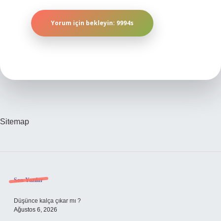
Sitemap
Sidebar
Son Yazılar
Düşünce kalça çıkar mı ?
Ağustos 6, 2026