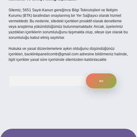
Sitemiz, 5651 Sayılı Kanun gereğince Bilgi Teknolojileri ve İletişim
Kurumu (BTK) tarafından onaylanmış bir Yer Sağlayıcı olarak hizmet
vermektedir. Bu nedenle, sitedeki içerikleri proaktif olarak denetleme
veya araştırma yükümlülüğümüz bulunmamaktadır. Ancak, üyelerimiz
yazdıkları içeriklerin sorumluluğunu taşımakta olup, siteye üye olarak bu
sorumluluğu kabul etmiş sayılırlar.
Hukuka ve yasal düzenlemelere aykırı olduğunu düşündüğünüz
içerikleri,
backlinkpanelicomtr@gmail.com
adresine bildirmeniz halinde,
ilgili içerikler yasal süre içerisinde sitemizden kaldırılacaktır.
Arama
i giriş
ilbet yeni giriş
grandoperabet
betexper