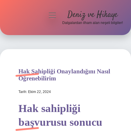
Deniz ve Hikaye
menüyü
aç
Dalgalardan ilham alan neşeli bilgiler!
Anasayfa
Gizlilik Politikası
Yasal Uyarı
Hak Sahipliği Onaylandığını Nasıl
Hakkımızda
Öğrenebilirim
Tarih: Ekim 22, 2024
Hak sahipliği
başvurusu sonucu