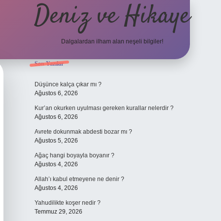
Deniz ve Hikaye
Dalgalardan ilham alan neşeli bilgiler!
Sidebar
Son Yazılar
ilbet yeni giriş
ilbet yeni giriş
grandoperabet
betexper
Düşünce kalça çıkar mı ?
Ağustos 6, 2026
Kur’an okurken uyulması gereken kurallar nelerdir ?
Ağustos 6, 2026
Avrete dokunmak abdesti bozar mı ?
Ağustos 5, 2026
Ağaç hangi boyayla boyanır ?
Ağustos 4, 2026
Allah’ı kabul etmeyene ne denir ?
Ağustos 4, 2026
Yahudilikte koşer nedir ?
Temmuz 29, 2026