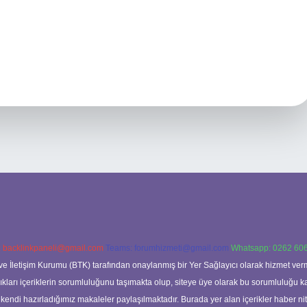
:
backlinkpaneli@gmail.com
Teams:
forumhizmeti@gmail.com
Whatsapp: 0262 606
ve İletişim Kurumu (BTK) tarafından onaylanmış bir Yer Sağlayıcı olarak hizmet verm
rı içeriklerin sorumluluğunu taşımakta olup, siteye üye olarak bu sorumluluğu kabul
a kendi hazırladığımız makaleler paylaşılmaktadır. Burada yer alan içerikler haber 