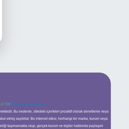
 0 726
Telegram: @karabul
ektedir. Bu nedenle, sitedeki içerikleri proaktif olarak denetleme veya
 etmiş sayılırlar. Bu internet sitesi, herhangi bir marka, kurum veya
niteliği taşımamakta olup, gerçek kurum ve kişiler hakkında paylaşım