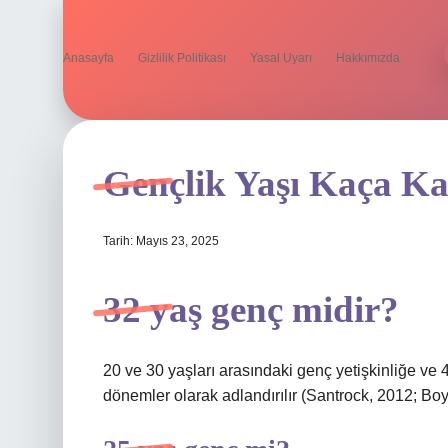
Anasayfa
Gizlilik Politikası
Yasal Uyarı
Hakkımızda
Gençlik Yaşı Kaça K
Tarih: Mayıs 23, 2025
32 yaş genç midir?
20 ve 30 yaşları arasındaki genç yetişkinliğe ve 4
dönemler olarak adlandırılır (Santrock, 2012; Bo