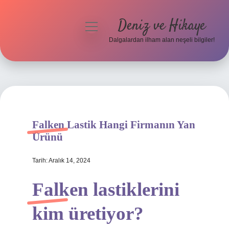
Deniz ve Hikaye
menüyü
aç
Dalgalardan ilham alan neşeli bilgiler!
Anasayfa
Gizlilik Politikası
Yasal Uyarı
Falken Lastik Hangi Firmanın Yan
Hakkımızda
Ürünü
Tarih: Aralık 14, 2024
Falken lastiklerini
kim üretiyor?