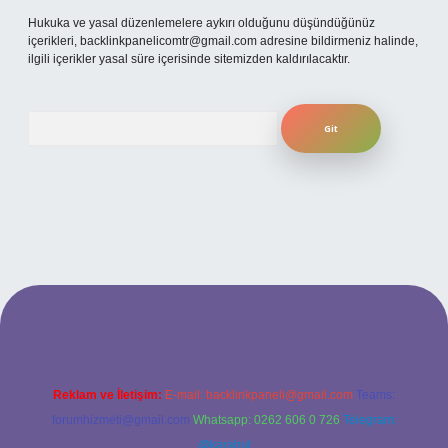
Hukuka ve yasal düzenlemelere aykırı olduğunu düşündüğünüz
içerikleri,
backlinkpanelicomtr@gmail.com
adresine bildirmeniz halinde,
ilgili içerikler yasal süre içerisinde sitemizden kaldırılacaktır.
Arama
t yeni giriş
ilbet yeni giriş
grandoperabet
betexper
Reklam ve İletişim:
E-mail:
backlinkpaneli@gmail.com
Teams:
forumhizmeti@gmail.com
Whatsapp: 0262 606 0 726
Telegram:
@karabul