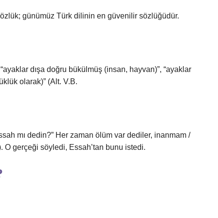
zlük; günümüz Türk dilinin en güvenilir sözlüğüdür.
 “ayaklar dışa doğru bükülmüş (insan, hayvan)”, “ayaklar
üklük olarak)” (Alt. V.B.
“Essah mı dedin?” Her zaman ölüm var dediler, inanmam /
 O gerçeği söyledi, Essah’tan bunu istedi.
?