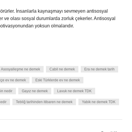
 görürler. İnsanlarla kaynaşmayı sevmeyen antisosyal
er ve olası sosyal durumlarda zorluk çekerler. Antisosyal
 motivasyonundan yoksun olmalarıdır.
Asosyalleşme ne demek
Cabil ne demek
Era ne demek tarih
kçe ev ne demek
Eski Türklerde ev ne demek
in nedir
Gayız ne demek
Lavuk ne demek TDK
edir
Tebliğ tarihinden itibaren ne demek
Yabik ne demek TDK