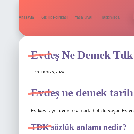
Anasayfa
Gizlilik Politikası
Yasal Uyarı
Hakkımızda
Evdeş Ne Demek Tdk
Tarih: Ekim 25, 2024
Evdeş ne demek tarih
Ev Iyesi aynı evde insanlarla birlikte yaşar. Ev yön
TDK sözlük anlamı nedir?