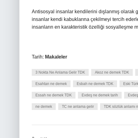
Antisosyal insanlar kendilerini dışlanmış olarak
insanlar kendi kabuklarına çekilmeyi tercih ederl
insanların en karakteristik özelliği sosyalleşme
Tarih:
Makaleler
3 Nokta Ne Anlama Gelir TDK
Akoz ne demek TDK
Esahtan ne demek
Esbah ne demek TDK
Eski Tür
Essah ne demek TDK
Evdeş ne demek tarih
Evdeş
ne demek
TC ne anlama gelir
TDK sözlük anlamı n