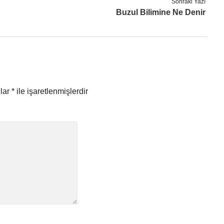
Sonraki Yazı
Buzul Bilimine Ne Denir
nlar
*
ile işaretlenmişlerdir