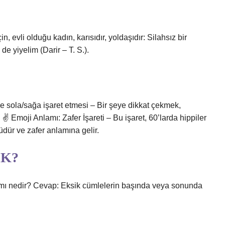
 evli olduğu kadın, karısıdır, yoldaşıdır: Silahsız bir
de yiyelim (Darir – T. S.).
le sola/sağa işaret etmesi – Bir şeye dikkat çekmek,
. ✌
Emoji Anlamı: Zafer İşareti – Bu işaret, 60’larda hippiler
üdür ve zafer anlamına gelir.
DK?
ı nedir? Cevap: Eksik cümlelerin başında veya sonunda