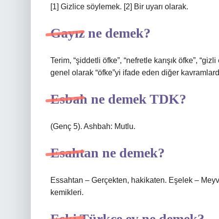
[1] Gizlice söylemek. [2] Bir uyarı olarak.
Gayız ne demek?
Terim, “şiddetli öfke”, “nefretle karışık öfke”, “giz
genel olarak “öfke”yi ifade eden diğer kavramlarda
Esbah ne demek TDK?
(Genç 5). Ashbah: Mutlu.
Esahtan ne demek?
Essahtan – Gerçekten, hakikaten. Eşelek – Meyve
kemikleri.
Eski Türkçe ev ne demek?