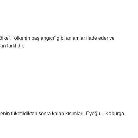
li öfke”, “öfkenin başlangıcı” gibi anlamlar ifade eder ve
n farklıdır.
nin tüketildikten sonra kalan kısımları. Eyöğü – Kaburga