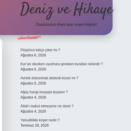
Deniz ve Hikaye
Dalgalardan ilham alan neşeli bilgiler!
Sidebar
Son Yazılar
ilbet yeni giriş
ilbet yeni giriş
grandoperabet
betexper
Düşünce kalça çıkar mı ?
Ağustos 6, 2026
Kur’an okurken uyulması gereken kurallar nelerdir ?
Ağustos 6, 2026
Avrete dokunmak abdesti bozar mı ?
Ağustos 5, 2026
Ağaç hangi boyayla boyanır ?
Ağustos 4, 2026
Allah’ı kabul etmeyene ne denir ?
Ağustos 4, 2026
Yahudilikte koşer nedir ?
Temmuz 29, 2026