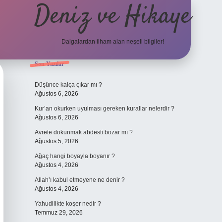
Deniz ve Hikaye
Dalgalardan ilham alan neşeli bilgiler!
Sidebar
Son Yazılar
ilbet yeni giriş
ilbet yeni giriş
grandoperabet
betexper
Düşünce kalça çıkar mı ?
Ağustos 6, 2026
Kur’an okurken uyulması gereken kurallar nelerdir ?
Ağustos 6, 2026
Avrete dokunmak abdesti bozar mı ?
Ağustos 5, 2026
Ağaç hangi boyayla boyanır ?
Ağustos 4, 2026
Allah’ı kabul etmeyene ne denir ?
Ağustos 4, 2026
Yahudilikte koşer nedir ?
Temmuz 29, 2026