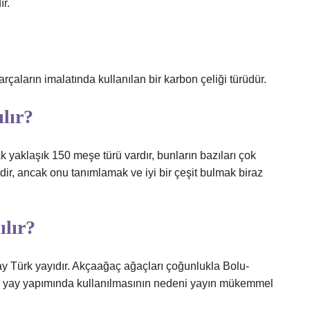
ır.
arçaların imalatında kullanılan bir karbon çeliği türüdür.
ılır?
k yaklaşık 150 meşe türü vardır, bunların bazıları çok
şedir, ancak onu tanımlamak ve iyi bir çeşit bulmak biraz
ılır?
Türk yayıdır. Akçaağaç ağaçları çoğunlukla Bolu-
l yay yapımında kullanılmasının nedeni yayın mükemmel