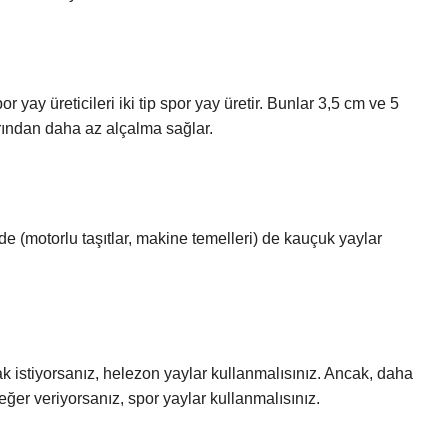
r yay üreticileri iki tip spor yay üretir. Bunlar 3,5 cm ve 5
arından daha az alçalma sağlar.
de (motorlu taşıtlar, makine temelleri) de kauçuk yaylar
ak istiyorsanız, helezon yaylar kullanmalısınız. Ancak, daha
ğer veriyorsanız, spor yaylar kullanmalısınız.