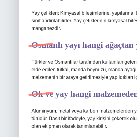
Yay çelikleri; Kimyasal bileşimlerine, yapılarına,
sınıflandırılabilirler. Yay çeliklerinin kimyasal bi
manganezdir.
Osmanlı yayı hangi ağaçtan 
Türkler ve Osmanlılar tarafından kullanılan gelen
elde edilen tutkal, manda boynuzu, manda ayağı k
malzemenin bir araya getirilmesiyle yapıldıkları iç
Ok ve yay hangi malzemeden
Alüminyum, metal veya karbon malzemelerden yapıl
türüdür. Basit bir ifadeyle, yay kirişini çekerek 
olan ekipman olarak tanımlanabilir.