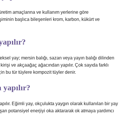
 üretim amaçlarına ve kullanım yerlerine göre
leşiminin başlıca bileşenleri krom, karbon, kükürt ve
yapılır?
eksel yay; mersin balığı, sazan veya yayın balığı dilinden
irişi ve akçaağaç ağacından yapılır. Çok sayıda farklı
in bu tür tüylere kompozit tüyler denir.
 yapılır?
ır. Eğimli yay, okçulukta yaygın olarak kullanılan bir yay
oluşan potansiyel enerjiyi oka aktararak ok atmaya yardımcı