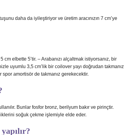
utuşunu daha da iyileştiriyor ve üretim aracınızın 7 cm’ye
 cm elbette 5’tir. – Arabanızı alçaltmak istiyorsanız, bir
inizle uyumlu 3,5 cm’lik bir coilover yayı doğrudan takmanız
ir spor amortisör de takmanız gerekecektir.
?
anılır. Bunlar fosfor bronz, berilyum bakır ve pirinçtir.
iklerini soğuk çekme işlemiyle elde eder.
 yapılır?