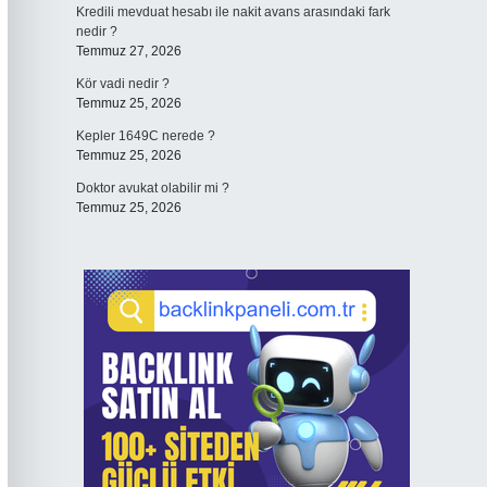
Kredili mevduat hesabı ile nakit avans arasındaki fark
nedir ?
Temmuz 27, 2026
Kör vadi nedir ?
Temmuz 25, 2026
Kepler 1649C nerede ?
Temmuz 25, 2026
Doktor avukat olabilir mi ?
Temmuz 25, 2026