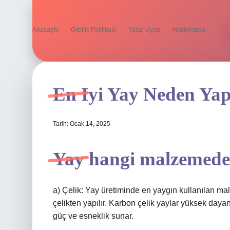
Anasayfa
Gizlilik Politikası
Yasal Uyarı
Hakkımızda
En Iyi Yay Neden Yapı
Tarih: Ocak 14, 2025
Yay hangi malzemeden
a) Çelik: Yay üretiminde en yaygın kullanılan mal
çelikten yapılır. Karbon çelik yaylar yüksek dayanı
güç ve esneklik sunar.