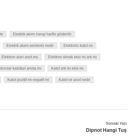
ır
Elektrik akımı hangi harfle gösterilir
Elektrik akımı sembolü nedir
Elektroliz katot mi
Elektron alan anot mu
Elektron almak eksi mi artı mı
ktronlar katottan anota mı
Katot artı mı eksi mi
Katot pozitif mi negatif mi
Katot ve anot nedir
Sonraki Yazı
Dipnot Hangi Tuş