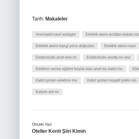
Tarih:
Makaleler
Anot katot nasıl anlaşılır
Elektrik akımı anottan katota mıd
Elektrik akımı hangi yöne doğrudur
Elektrik akımı nasıl
Elektrolizde anot eksi mi
Elektrolizde anotta ne olur
Elektron verme eğilimi büyük olan anot mu katot mu
Ele
Katot ışınları elektron mu
Katot ışınları negatif yüklü mü
Katyon artı mı
Önceki Yazı
Oteller Kenti Şiiri Kimin