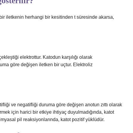
österilir?
ü bir iletkenin herhangi bir kesitinden t süresinde akarsa,
leştiği elektrottur. Katodun karşılığı olarak
ruma göre değişen iletken bir uçtur. Elektroliz
tifliği ve negatifliği duruma göre değişen anotun zıttı olarak
mek için harici bir etkiye ihtiyaç duyulmadığında, katot
kimyasal pil reaksiyonlarında, katot pozitif yüklüdür.