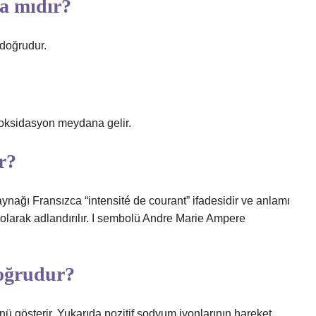
ta mıdır?
 doğrudur.
e oksidasyon meydana gelir.
r?
nağı Fransızca “intensité de courant” ifadesidir ve anlamı
olarak adlandırılır. I sembolü Andre Marie Ampere
doğrudur?
ünü gösterir. Yukarıda pozitif sodyum iyonlarının hareket