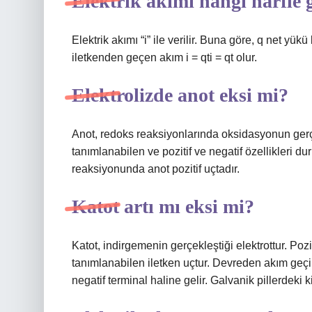
Elektrik akımı hangi harfle g
Elektrik akımı “i” ile verilir. Buna göre, q net yük
iletkenden geçen akım i = qti = qt olur.
Elektrolizde anot eksi mi?
Anot, redoks reaksiyonlarında oksidasyonun gerçek
tanımlanabilen ve pozitif ve negatif özellikleri du
reaksiyonunda anot pozitif uçtadır.
Katot artı mı eksi mi?
Katot, indirgemenin gerçekleştiği elektrottur. Pozi
tanımlanabilen iletken uçtur. Devreden akım geçir
negatif terminal haline gelir. Galvanik pillerdeki 