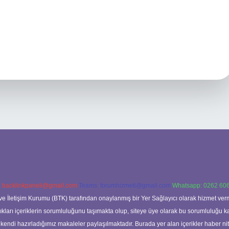
:
backlinkpaneli@gmail.com
Teams:
forumhizmeti@gmail.com
Whatsapp: 0262 606
ve İletişim Kurumu (BTK) tarafından onaylanmış bir Yer Sağlayıcı olarak hizmet verm
rı içeriklerin sorumluluğunu taşımakta olup, siteye üye olarak bu sorumluluğu kabul
a kendi hazırladığımız makaleler paylaşılmaktadır. Burada yer alan içerikler haber 