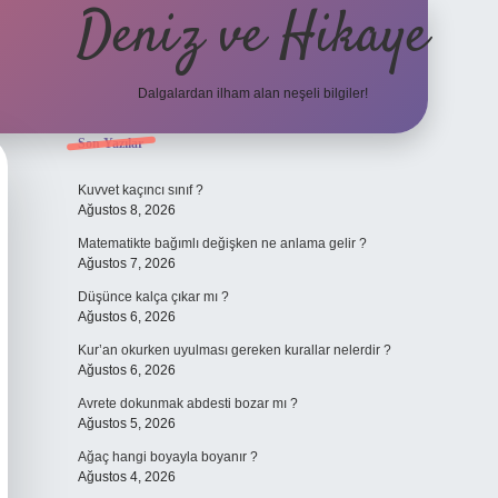
Deniz ve Hikaye
Dalgalardan ilham alan neşeli bilgiler!
Sidebar
Son Yazılar
ilbet yeni giriş
ilbet yeni giriş
grandoperabet
betexper
Kuvvet kaçıncı sınıf ?
Ağustos 8, 2026
Matematikte bağımlı değişken ne anlama gelir ?
Ağustos 7, 2026
Düşünce kalça çıkar mı ?
Ağustos 6, 2026
Kur’an okurken uyulması gereken kurallar nelerdir ?
Ağustos 6, 2026
Avrete dokunmak abdesti bozar mı ?
Ağustos 5, 2026
Ağaç hangi boyayla boyanır ?
Ağustos 4, 2026