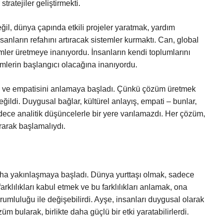
tratejiler geliştirmekti.
değil, dünya çapında etkili projeler yaratmak, yardım
nsanların refahını artıracak sistemler kurmaktı. Can, global
ler üretmeye inanıyordu. İnsanların kendi toplumlarını
lerin başlangıcı olacağına inanıyordu.
u ve empatisini anlamaya başladı. Çünkü çözüm üretmek
ğildi. Duygusal bağlar, kültürel anlayış, empati – bunlar,
adece analitik düşüncelerle bir yere varılamazdı. Her çözüm,
rarak başlamalıydı.
aha yakınlaşmaya başladı. Dünya yurttaşı olmak, sadece
klılıkları kabul etmek ve bu farklılıkları anlamak, ona
rumluluğu ile değişebilirdi. Ayşe, insanları duygusal olarak
m bularak, birlikte daha güçlü bir etki yaratabilirlerdi.