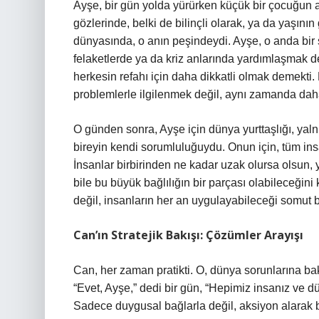
Ayşe, bir gün yolda yürürken küçük bir çocuğun a
gözlerinde, belki de bilinçli olarak, ya da yaşının
dünyasında, o anın peşindeydi. Ayşe, o anda bir 
felaketlerde ya da kriz anlarında yardımlaşmak 
herkesin refahı için daha dikkatli olmak demekti. 
problemlerle ilgilenmek değil, aynı zamanda daha
O günden sonra, Ayşe için dünya yurttaşlığı, yaln
bireyin kendi sorumluluğuydu. Onun için, tüm insanl
İnsanlar birbirinden ne kadar uzak olursa olsun,
bile bu büyük bağlılığın bir parçası olabileceğini
değil, insanların her an uygulayabileceği somut bi
Can’ın Stratejik Bakışı: Çözümler Arayışı
Can, her zaman pratikti. O, dünya sorunlarına bak
“Evet, Ayşe,” dedi bir gün, “Hepimiz insanız ve dü
Sadece duygusal bağlarla değil, aksiyon alarak bu