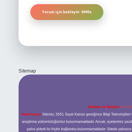
Sitemap
Reklam ve İletişim:
E-mail
Yasal Uyarı:
Sitemiz, 5651 Sayılı Kanun gereğince Bilgi Teknolojileri 
araştırma yükümlülüğümüz bulunmamaktadır. Ancak, üyelerimiz yazdıkla
şahıs şirketi ile hiçbir bağlantısı bulunmamaktadır. Sitede yalnızc