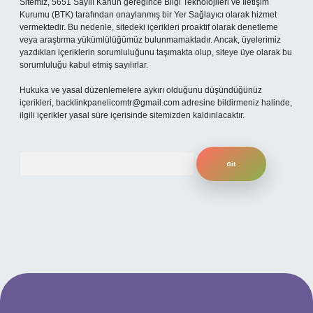
Sitemiz, 5651 Sayılı Kanun gereğince Bilgi Teknolojileri ve İletişim
Kurumu (BTK) tarafından onaylanmış bir Yer Sağlayıcı olarak hizmet
vermektedir. Bu nedenle, sitedeki içerikleri proaktif olarak denetleme
veya araştırma yükümlülüğümüz bulunmamaktadır. Ancak, üyelerimiz
yazdıkları içeriklerin sorumluluğunu taşımakta olup, siteye üye olarak bu
sorumluluğu kabul etmiş sayılırlar.
Hukuka ve yasal düzenlemelere aykırı olduğunu düşündüğünüz
içerikleri,
backlinkpanelicomtr@gmail.com
adresine bildirmeniz halinde,
ilgili içerikler yasal süre içerisinde sitemizden kaldırılacaktır.
Arama
 yeni giriş
ilbet yeni giriş
grandoperabet
betexper