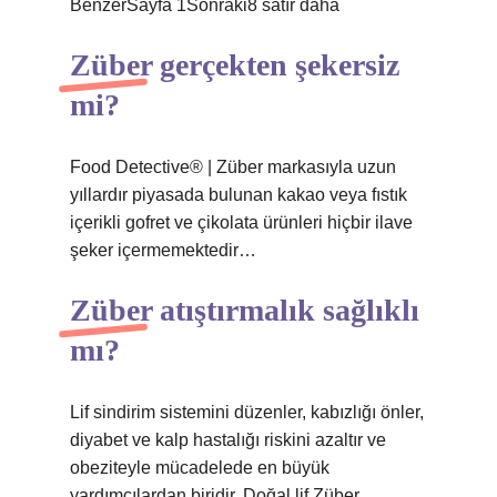
BenzerSayfa 1Sonraki8 satır daha
Züber gerçekten şekersiz
mi?
Food Detective® | Züber markasıyla uzun
yıllardır piyasada bulunan kakao veya fıstık
içerikli gofret ve çikolata ürünleri hiçbir ilave
şeker içermemektedir…
Züber atıştırmalık sağlıklı
mı?
Lif sindirim sistemini düzenler, kabızlığı önler,
diyabet ve kalp hastalığı riskini azaltır ve
obeziteyle mücadelede en büyük
yardımcılardan biridir. Doğal lif Züber