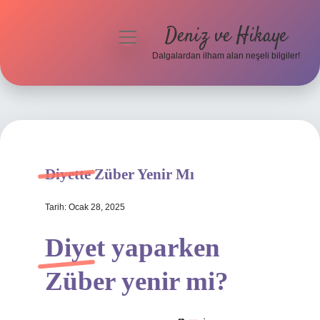
Deniz ve Hikaye
menüyü
aç
Dalgalardan ilham alan neşeli bilgiler!
Anasayfa
Gizlilik Politikası
Yasal Uyarı
Diyette Züber Yenir Mı
Hakkımızda
Tarih: Ocak 28, 2025
Diyet yaparken
Züber yenir mi?