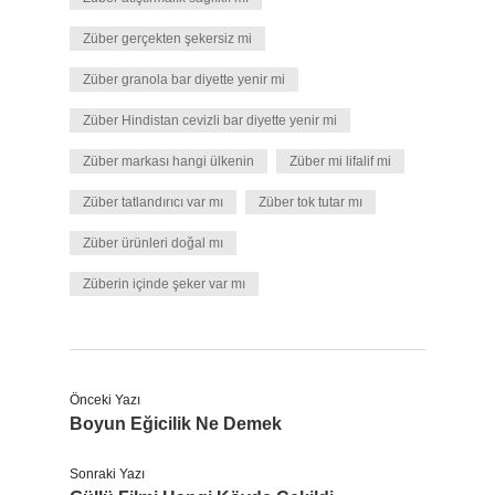
Züber gerçekten şekersiz mi
Züber granola bar diyette yenir mi
Züber Hindistan cevizli bar diyette yenir mi
Züber markası hangi ülkenin
Züber mi lifalif mi
Züber tatlandırıcı var mı
Züber tok tutar mı
Züber ürünleri doğal mı
Züberin içinde şeker var mı
Önceki Yazı
Boyun Eğicilik Ne Demek
Sonraki Yazı