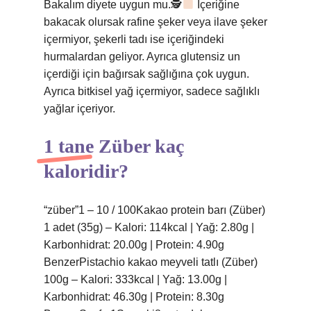
Bakalım diyete uygun mu.🕵
İçeriğine
bakacak olursak rafine şeker veya ilave şeker
içermiyor, şekerli tadı ise içeriğindeki
hurmalardan geliyor. Ayrıca glutensiz un
içerdiği için bağırsak sağlığına çok uygun.
Ayrıca bitkisel yağ içermiyor, sadece sağlıklı
yağlar içeriyor.
1 tane Züber kaç
kaloridir?
“züber”1 – 10 / 100Kakao protein barı (Züber)
1 adet (35g) – Kalori: 114kcal | Yağ: 2.80g |
Karbonhidrat: 20.00g | Protein: 4.90g
BenzerPistachio kakao meyveli tatlı (Züber)
100g – Kalori: 333kcal | Yağ: 13.00g |
Karbonhidrat: 46.30g | Protein: 8.30g