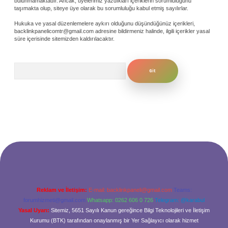
bulunmamaktadır. Ancak, üyelerimiz yazdıkları içeriklerin sorumluluğunu
taşımakta olup, siteye üye olarak bu sorumluluğu kabul etmiş sayılırlar.
Hukuka ve yasal düzenlemelere aykırı olduğunu düşündüğünüz içerikleri,
backlinkpanelicomtr@gmail.com
adresine bildirmeniz halinde, ilgili içerikler yasal
süre içerisinde sitemizden kaldırılacaktır.
Arama
Reklam ve İletişim:
E-mail:
backlinkpaneli@gmail.com
Teams:
forumhizmeti@gmail.com
Whatsapp: 0262 606 0 726
Telegram: @karabul
Yasal Uyarı:
Sitemiz, 5651 Sayılı Kanun gereğince Bilgi Teknolojileri ve İletişim
Kurumu (BTK) tarafından onaylanmış bir Yer Sağlayıcı olarak hizmet