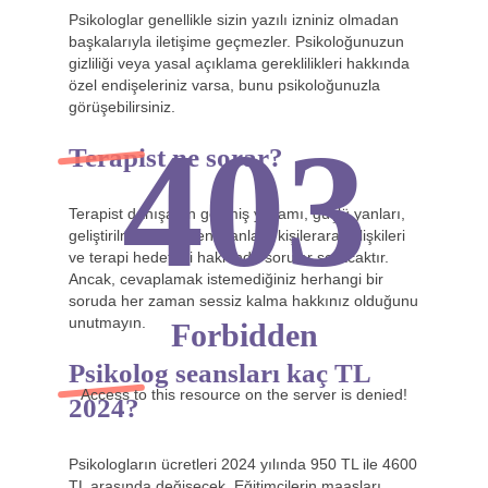
Psikologlar genellikle sizin yazılı izniniz olmadan
başkalarıyla iletişime geçmezler. Psikoloğunuzun
gizliliği veya yasal açıklama gereklilikleri hakkında
özel endişeleriniz varsa, bunu psikoloğunuzla
görüşebilirsiniz.
403
Terapist ne sorar?
Terapist danışanın geçmiş yaşamı, güçlü yanları,
geliştirilmesi gereken alanları, kişilerarası ilişkileri
ve terapi hedefleri hakkında sorular soracaktır.
Ancak, cevaplamak istemediğiniz herhangi bir
soruda her zaman sessiz kalma hakkınız olduğunu
unutmayın.
Forbidden
Psikolog seansları kaç TL
Access to this resource on the server is denied!
2024?
Psikologların ücretleri 2024 yılında 950 TL ile 4600
TL arasında değişecek. Eğitimcilerin maaşları