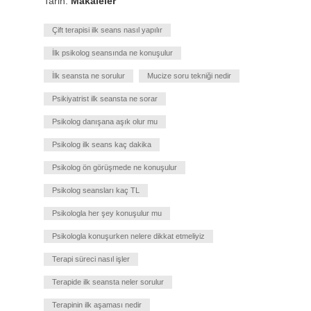
Tarih:
Makaleler
Çift terapisi ilk seans nasıl yapılır
İlk psikolog seansında ne konuşulur
İlk seansta ne sorulur
Mucize soru tekniği nedir
Psikiyatrist ilk seansta ne sorar
Psikolog danışana aşık olur mu
Psikolog ilk seans kaç dakika
Psikolog ön görüşmede ne konuşulur
Psikolog seansları kaç TL
Psikologla her şey konuşulur mu
Psikologla konuşurken nelere dikkat etmeliyiz
Terapi süreci nasıl işler
Terapide ilk seansta neler sorulur
Terapinin ilk aşaması nedir