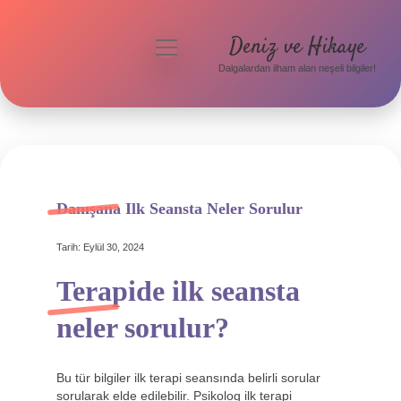
Deniz ve Hikaye
menüyü
aç
Dalgalardan ilham alan neşeli bilgiler!
Anasayfa
Gizlilik Politikası
Yasal Uyarı
Hakkımızda
Danışana Ilk Seansta Neler Sorulur
Tarih: Eylül 30, 2024
Terapide ilk seansta
neler sorulur?
Bu tür bilgiler ilk terapi seansında belirli sorular
sorularak elde edilebilir. Psikolog ilk terapi