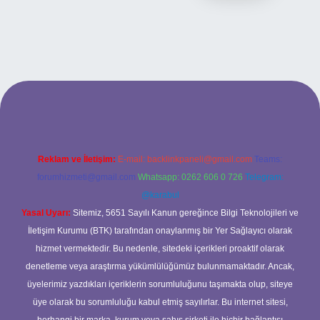
t yeni giriş
ilbet yeni giriş
grandoperabet
betexper
Reklam ve İletişim:
E-mail:
backlinkpaneli@gmail.com
Teams:
forumhizmeti@gmail.com
Whatsapp: 0262 606 0 726
Telegram:
@karabul
Yasal Uyarı:
Sitemiz, 5651 Sayılı Kanun gereğince Bilgi Teknolojileri ve
İletişim Kurumu (BTK) tarafından onaylanmış bir Yer Sağlayıcı olarak
hizmet vermektedir. Bu nedenle, sitedeki içerikleri proaktif olarak
denetleme veya araştırma yükümlülüğümüz bulunmamaktadır. Ancak,
üyelerimiz yazdıkları içeriklerin sorumluluğunu taşımakta olup, siteye
üye olarak bu sorumluluğu kabul etmiş sayılırlar. Bu internet sitesi,