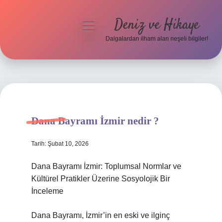
Deniz ve Hikaye
menüyü
aç
Dalgalardan ilham alan neşeli bilgiler!
Anasayfa
Gizlilik Politikası
Yasal Uyarı
Dana Bayramı İzmir nedir ?
Hakkımızda
Tarih: Şubat 10, 2026
Dana Bayramı İzmir: Toplumsal Normlar ve
Kültürel Pratikler Üzerine Sosyolojik Bir
İnceleme
Dana Bayramı, İzmir’in en eski ve ilginç