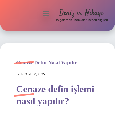
Deniz ve Hikaye
menüyü
aç
Dalgalardan ilham alan neşeli bilgiler!
Anasayfa
Gizlilik Politikası
Yasal Uyarı
Cenaze Defni Nasıl Yapılır
Hakkımızda
Tarih: Ocak 30, 2025
Cenaze defin işlemi
nasıl yapılır?