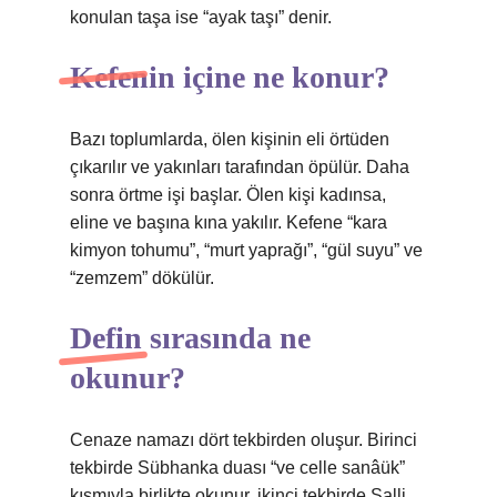
konulan taşa ise “ayak taşı” denir.
Kefenin içine ne konur?
Bazı toplumlarda, ölen kişinin eli örtüden
çıkarılır ve yakınları tarafından öpülür. Daha
sonra örtme işi başlar. Ölen kişi kadınsa,
eline ve başına kına yakılır. Kefene “kara
kimyon tohumu”, “murt yaprağı”, “gül suyu” ve
“zemzem” dökülür.
Defin sırasında ne
okunur?
Cenaze namazı dört tekbirden oluşur. Birinci
tekbirde Sübhanka duası “ve celle sanâük”
kısmıyla birlikte okunur, ikinci tekbirde Salli