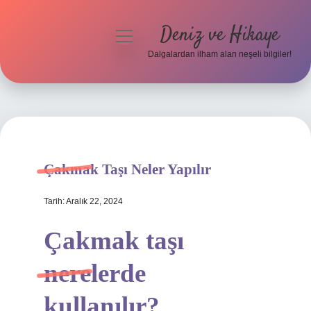
Deniz ve Hikaye
menüyü
aç
Dalgalardan ilham alan neşeli bilgiler!
Anasayfa
Gizlilik Politikası
Yasal Uyarı
Çakmak Taşı Neler Yapılır
Hakkımızda
Tarih: Aralık 22, 2024
Çakmak taşı
nerelerde
kullanılır?