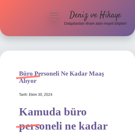
Deniz ve Hikaye
menüyü
aç
Dalgalardan ilham alan neşeli bilgiler!
Anasayfa
Gizlilik Politikası
Yasal Uyarı
Büro Personeli Ne Kadar Maaş
Hakkımızda
Alıyor
Tarih: Ekim 30, 2024
Kamuda büro
personeli ne kadar