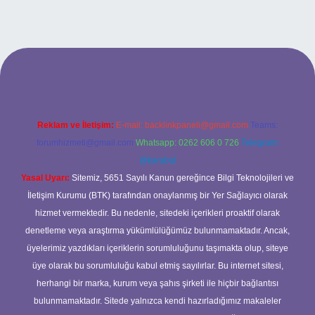
 yeni giriş
ilbet yeni giriş
grandoperabet
betexper
Reklam ve İletişim:
E-mail:
backlinkpaneli@gmail.com
Teams:
forumhizmeti@gmail.com
Whatsapp: 0262 606 0 726
Telegram:
@karabul
Yasal Uyarı:
Sitemiz, 5651 Sayılı Kanun gereğince Bilgi Teknolojileri ve
İletişim Kurumu (BTK) tarafından onaylanmış bir Yer Sağlayıcı olarak
hizmet vermektedir. Bu nedenle, sitedeki içerikleri proaktif olarak
denetleme veya araştırma yükümlülüğümüz bulunmamaktadır. Ancak,
üyelerimiz yazdıkları içeriklerin sorumluluğunu taşımakta olup, siteye
üye olarak bu sorumluluğu kabul etmiş sayılırlar. Bu internet sitesi,
herhangi bir marka, kurum veya şahıs şirketi ile hiçbir bağlantısı
bulunmamaktadır. Sitede yalnızca kendi hazırladığımız makaleler