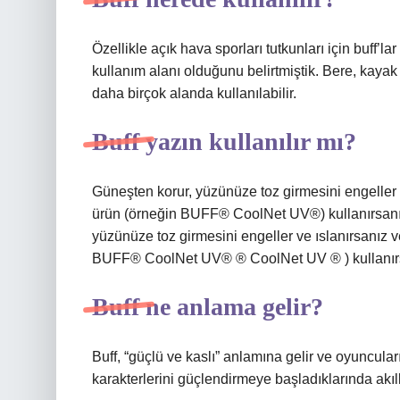
Özellikle açık hava sporları tutkunları için buff’l
kullanım alanı olduğunu belirtmiştik. Bere, kayak
daha birçok alanda kullanılabilir.
Buff yazın kullanılır mı?
Güneşten korur, yüzünüze toz girmesini engeller
ürün (örneğin BUFF® CoolNet UV®) kullanırsanız 
yüzünüze toz girmesini engeller ve ıslanırsanız 
BUFF® CoolNet UV® ® CoolNet UV ® ) kullanırsanı
Buff ne anlama gelir?
Buff, “güçlü ve kaslı” anlamına gelir ve oyuncula
karakterlerini güçlendirmeye başladıklarında akıl