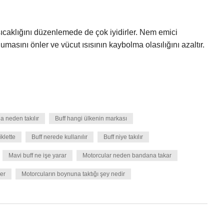
sıcaklığını düzenlemede de çok iyidirler. Nem emici
oğumasını önler ve vücut ısısının kaybolma olasılığını azaltır.
 neden takılır
Buff hangi ülkenin markası
iklette
Buff nerede kullanılır
Buff niye takılır
Mavi buff ne işe yarar
Motorcular neden bandana takar
er
Motorcuların boynuna taktığı şey nedir