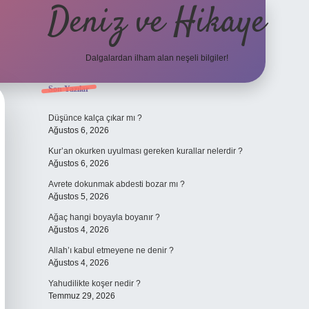
Deniz ve Hikaye
Dalgalardan ilham alan neşeli bilgiler!
Sidebar
Son Yazılar
ilbet yeni giriş
ilbet yeni giriş
grandoperabet
betexper
Düşünce kalça çıkar mı ?
Ağustos 6, 2026
Kur’an okurken uyulması gereken kurallar nelerdir ?
Ağustos 6, 2026
Avrete dokunmak abdesti bozar mı ?
Ağustos 5, 2026
Ağaç hangi boyayla boyanır ?
Ağustos 4, 2026
Allah’ı kabul etmeyene ne denir ?
Ağustos 4, 2026
Yahudilikte koşer nedir ?
Temmuz 29, 2026