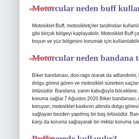
Motorcular neden buff kulla
Motosiklet Buff, motosikletçiler tarafından kullan
gibi birçok bölgeyi kaplayabilir. Motosiklet Buff ç
boyun ve yüz bölgesini korumak için kullanılabilir
Motorcular neden bandana 
Biker bandanası, doo-rags olarak da adlandırılır,
dolgu görevi gören ve motosiklet sürerken saçla
örtüsüdür. Bandana, yarım kabuğuyla böceklere, d
koruma sağlar.7 Ağustos 2020 Biker bandanası, do
koruyan, motosiklet kaskının altında dolgu görev
sağlayan bezden yapılmış bir baş örtüsüdür. Band
karşı da koruma sağlayarak bir miktar koruma sağ
Buff nerede kullanılır?