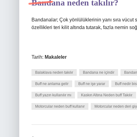
Bandana neden takılır?
Bandanalar; Çok yönlülüklerinin yanı sıra vücut 
özellikleri teri kilit altında tutarak, fazla nemin s
Tarih:
Makaleler
Balaklava neden takılır
Bandana ne içindir
Bandana
Buff ne anlama gelir
Buff ne işe yarar
Buff nedir bis
Buff yazın kullanılır mı
Kaskın Altına Neden buff Takılır
Motorcular neden buff kullanır
Motorcular neden deri giy