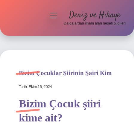
Deniz ve Hikaye
menüyü
aç
Dalgalardan ilham alan neşeli bilgiler!
Anasayfa
Gizlilik Politikası
Yasal Uyarı
Bizim Çocuklar Şiirinin Şairi Kim
Hakkımızda
Tarih: Ekim 15, 2024
Bizim Çocuk şiiri
kime ait?