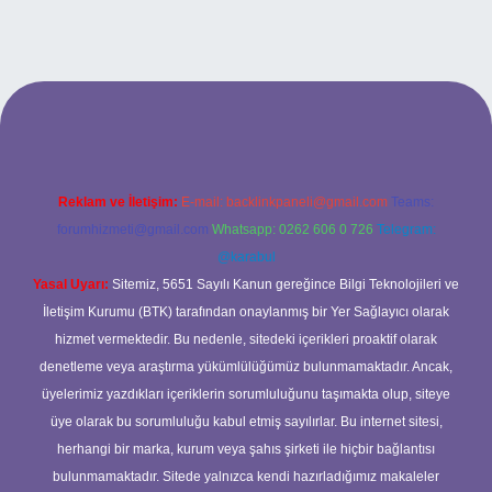
t yeni giriş
ilbet yeni giriş
grandoperabet
betexper
Reklam ve İletişim:
E-mail:
backlinkpaneli@gmail.com
Teams:
forumhizmeti@gmail.com
Whatsapp: 0262 606 0 726
Telegram:
@karabul
Yasal Uyarı:
Sitemiz, 5651 Sayılı Kanun gereğince Bilgi Teknolojileri ve
İletişim Kurumu (BTK) tarafından onaylanmış bir Yer Sağlayıcı olarak
hizmet vermektedir. Bu nedenle, sitedeki içerikleri proaktif olarak
denetleme veya araştırma yükümlülüğümüz bulunmamaktadır. Ancak,
üyelerimiz yazdıkları içeriklerin sorumluluğunu taşımakta olup, siteye
üye olarak bu sorumluluğu kabul etmiş sayılırlar. Bu internet sitesi,
herhangi bir marka, kurum veya şahıs şirketi ile hiçbir bağlantısı
bulunmamaktadır. Sitede yalnızca kendi hazırladığımız makaleler