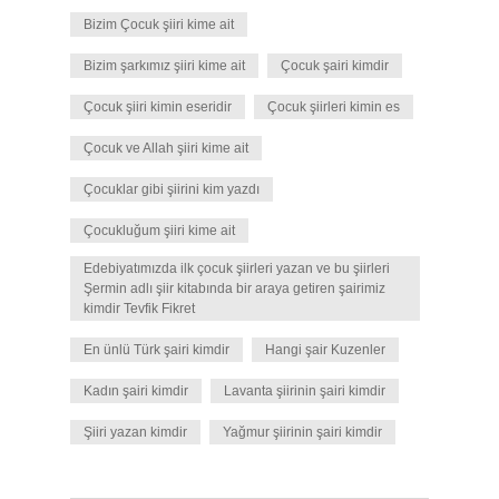
Bizim Çocuk şiiri kime ait
Bizim şarkımız şiiri kime ait
Çocuk şairi kimdir
Çocuk şiiri kimin eseridir
Çocuk şiirleri kimin es
Çocuk ve Allah şiiri kime ait
Çocuklar gibi şiirini kim yazdı
Çocukluğum şiiri kime ait
Edebiyatımızda ilk çocuk şiirleri yazan ve bu şiirleri
Şermin adlı şiir kitabında bir araya getiren şairimiz
kimdir Tevfik Fikret
En ünlü Türk şairi kimdir
Hangi şair Kuzenler
Kadın şairi kimdir
Lavanta şiirinin şairi kimdir
Şiiri yazan kimdir
Yağmur şiirinin şairi kimdir