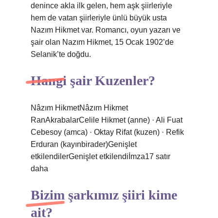
denince akla ilk gelen, hem aşk şiirleriyle
hem de vatan şiirleriyle ünlü büyük usta
Nazım Hikmet var. Romancı, oyun yazarı ve
şair olan Nazım Hikmet, 15 Ocak 1902’de
Selanik’te doğdu.
Hangi şair Kuzenler?
Nâzım HikmetNâzım Hikmet
RanAkrabalarCelile Hikmet (anne) · Ali Fuat
Cebesoy (amca) · Oktay Rifat (kuzen) · Refik
Erduran (kayınbirader)Genişlet
etkilendilerGenişlet etkilendiİmza17 satır
daha
Bizim şarkımız şiiri kime
ait?