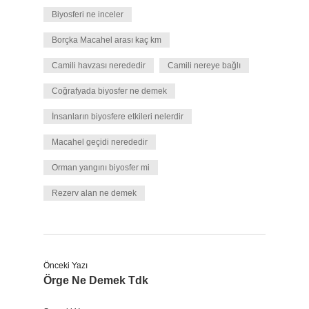
Biyosferi ne inceler
Borçka Macahel arası kaç km
Camili havzası nerededir
Camili nereye bağlı
Coğrafyada biyosfer ne demek
İnsanların biyosfere etkileri nelerdir
Macahel geçidi nerededir
Orman yangını biyosfer mi
Rezerv alan ne demek
Önceki Yazı
Örge Ne Demek Tdk