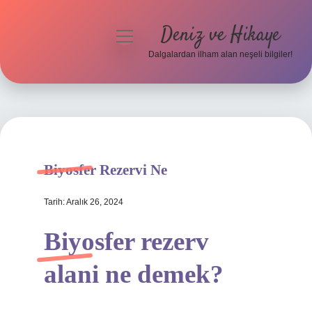
Deniz ve Hikaye
menüyü
aç
Dalgalardan ilham alan neşeli bilgiler!
Anasayfa
Gizlilik Politikası
Yasal Uyarı
Biyosfer Rezervi Ne
Hakkımızda
Tarih: Aralık 26, 2024
Biyosfer rezerv
alani ne demek?