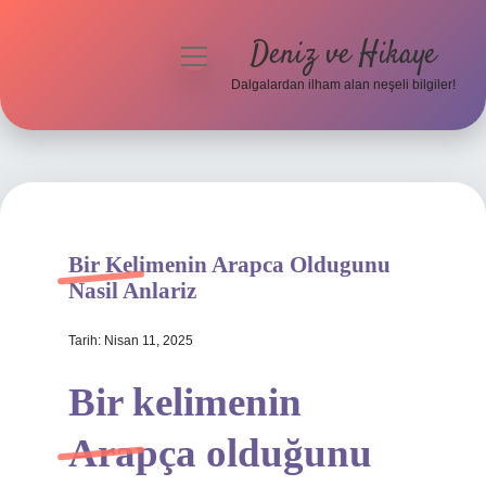
Deniz ve Hikaye
menüyü
aç
Dalgalardan ilham alan neşeli bilgiler!
Anasayfa
Gizlilik Politikası
Yasal Uyarı
Bir Kelimenin Arapca Oldugunu
Hakkımızda
Nasil Anlariz
Tarih: Nisan 11, 2025
Bir kelimenin
Arapça olduğunu