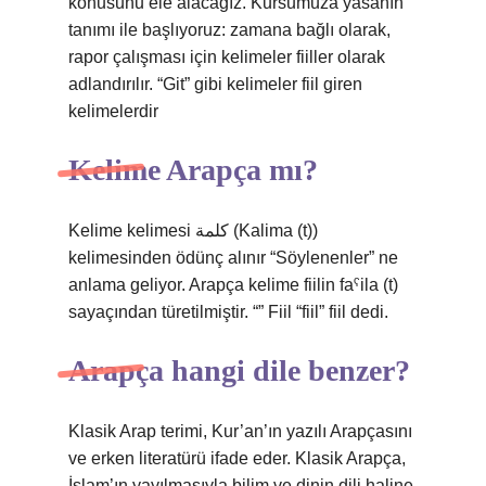
konusunu ele alacağız. Kursumuza yasanın
tanımı ile başlıyoruz: zamana bağlı olarak,
rapor çalışması için kelimeler fiiller olarak
adlandırılır. “Git” gibi kelimeler fiil giren
kelimelerdir
Kelime Arapça mı?
Kelime kelimesi كلمة (Kalima (t))
kelimesinden ödünç alınır “Söylenenler” ne
anlama geliyor. Arapça kelime fiilin faˁila (t)
sayaçından türetilmiştir. “” Fiil “fiil” fiil dedi.
Arapça hangi dile benzer?
Klasik Arap terimi, Kur’an’ın yazılı Arapçasını
ve erken literatürü ifade eder. Klasik Arapça,
İslam’ın yayılmasıyla bilim ve dinin dili haline