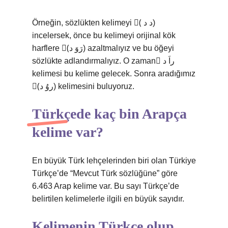
Örneğin, sözlükten kelimeyi (ٌ د د)
incelersek, önce bu kelimeyi orijinal kök
harflere (َرَوَ د) azaltmalıyız ve bu öğeyi
sözlükte adlandırmalıyız. O zaman ٌراَ د
kelimesi bu kelime gelecek. Sonra aradığımız
(ٌروُ د) kelimesini buluyoruz.
Türkçede kaç bin Arapça
kelime var?
En büyük Türk lehçelerinden biri olan Türkiye
Türkçe’de “Mevcut Türk sözlüğüne” göre
6.463 Arap kelime var. Bu sayı Türkçe’de
belirtilen kelimelerle ilgili en büyük sayıdır.
Kelimenin Türkçe olup