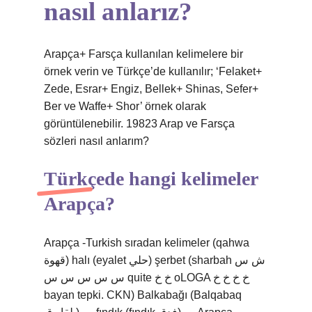
nasıl anlarız?
Arapça+ Farsça kullanılan kelimelere bir
örnek verin ve Türkçe’de kullanılır; ‘Felaket+
Zede, Esrar+ Engiz, Bellek+ Shinas, Sefer+
Ber ve Waffe+ Shor’ örnek olarak
görüntülenebilir. 19823 Arap ve Farsça
sözleri nasıl anlarım?
Türkçede hangi kelimeler
Arapça?
Arapça -Turkish sıradan kelimeler (qahwa
قهوة) halı (eyalet حلي) şerbet (sharbah ش س
س س س س س quite خ خ oLOGA خ خ خ خ
bayan tepki. CKN) Balkabağı (Balqabaq