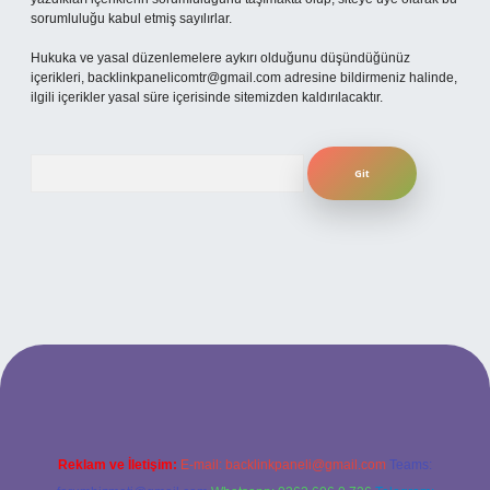
sorumluluğu kabul etmiş sayılırlar.
Hukuka ve yasal düzenlemelere aykırı olduğunu düşündüğünüz
içerikleri,
backlinkpanelicomtr@gmail.com
adresine bildirmeniz halinde,
ilgili içerikler yasal süre içerisinde sitemizden kaldırılacaktır.
Arama
bet yeni giriş
ilbet yeni giriş
grandoperabet
betexper
Reklam ve İletişim:
E-mail:
backlinkpaneli@gmail.com
Teams: