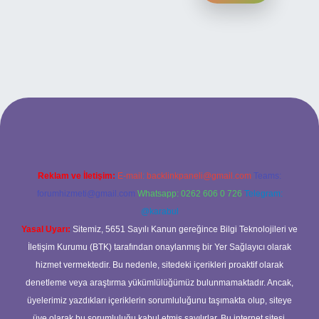
ilbet yeni giriş
ilbet yeni giriş
grandoperabet
betexper
Reklam ve İletişim:
E-mail:
backlinkpaneli@gmail.com
Teams:
forumhizmeti@gmail.com
Whatsapp: 0262 606 0 726
Telegram:
@karabul
Yasal Uyarı:
Sitemiz, 5651 Sayılı Kanun gereğince Bilgi Teknolojileri ve
İletişim Kurumu (BTK) tarafından onaylanmış bir Yer Sağlayıcı olarak
hizmet vermektedir. Bu nedenle, sitedeki içerikleri proaktif olarak
denetleme veya araştırma yükümlülüğümüz bulunmamaktadır. Ancak,
üyelerimiz yazdıkları içeriklerin sorumluluğunu taşımakta olup, siteye
üye olarak bu sorumluluğu kabul etmiş sayılırlar. Bu internet sitesi,