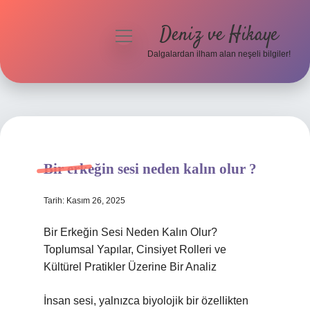
Deniz ve Hikaye
menüyü
aç
Dalgalardan ilham alan neşeli bilgiler!
Anasayfa
Gizlilik Politikası
Yasal Uyarı
Bir erkeğin sesi neden kalın olur ?
Hakkımızda
Tarih: Kasım 26, 2025
Bir Erkeğin Sesi Neden Kalın Olur?
Toplumsal Yapılar, Cinsiyet Rolleri ve
Kültürel Pratikler Üzerine Bir Analiz
İnsan sesi, yalnızca biyolojik bir özellikten