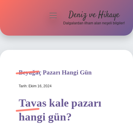
Deniz ve Hikaye
menüyü
aç
Dalgalardan ilham alan neşeli bilgiler!
Anasayfa
Gizlilik Politikası
Yasal Uyarı
Beyağaç Pazarı Hangi Gün
Hakkımızda
Tarih: Ekim 16, 2024
Tavas kale pazarı
hangi gün?