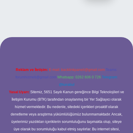
t yeni giriş
ilbet yeni giriş
grandoperabet
betexper
Reklam ve İletişim:
E-mail:
backlinkpaneli@gmail.com
Teams:
forumhizmeti@gmail.com
Whatsapp: 0262 606 0 726
Telegram:
@karabul
Yasal Uyarı:
Sitemiz, 5651 Sayılı Kanun gereğince Bilgi Teknolojileri ve
İletişim Kurumu (BTK) tarafından onaylanmış bir Yer Sağlayıcı olarak
hizmet vermektedir. Bu nedenle, sitedeki içerikleri proaktif olarak
denetleme veya araştırma yükümlülüğümüz bulunmamaktadır. Ancak,
üyelerimiz yazdıkları içeriklerin sorumluluğunu taşımakta olup, siteye
üye olarak bu sorumluluğu kabul etmiş sayılırlar. Bu internet sitesi,