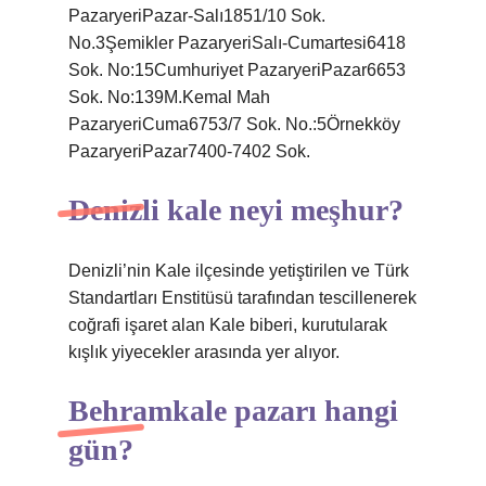
PazaryeriPazar-Salı1851/10 Sok.
No.3Şemikler PazaryeriSalı-Cumartesi6418
Sok. No:15Cumhuriyet PazaryeriPazar6653
Sok. No:139M.Kemal Mah
PazaryeriCuma6753/7 Sok. No.:5Örnekköy
PazaryeriPazar7400-7402 Sok.
Denizli kale neyi meşhur?
Denizli’nin Kale ilçesinde yetiştirilen ve Türk
Standartları Enstitüsü tarafından tescillenerek
coğrafi işaret alan Kale biberi, kurutularak
kışlık yiyecekler arasında yer alıyor.
Behramkale pazarı hangi
gün?