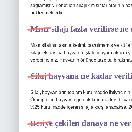
sağlamıştır. Yönetilen silajlık mısır tarlalarının
beklenmektedir.
Mısır silajı fazla verilirse ne
Mısır silajının aşırı tüketimi, bozulmamış ve kü
silajı tek başına hayvanın iştahını uyarmak için y
verebilirsiniz. Hayvanın önünde taze su bırakmay
Silaj hayvana ne kadar veril
Silaj, hayvanların toplam kuru madde ihtiyacının
Örneğin, bir hayvanın günlük kuru madde ihtiyacı 15
%25 kuru madde içeren silajla karşılanacaksa, 20 
Besiye çekilen danaya ne veri