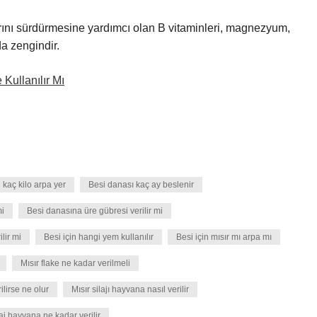
rını sürdürmesine yardımcı olan B vitaminleri, magnezyum,
da zengindir.
Kullanılır Mı
kaç kilo arpa yer
Besi danası kaç ay beslenir
mi
Besi danasına üre gübresi verilir mi
lir mi
Besi için hangi yem kullanılır
Besi için mısır mı arpa mı
Mısır flake ne kadar verilmeli
rilirse ne olur
Mısır silajı hayvana nasıl verilir
aj hayvana ne kadar verilir