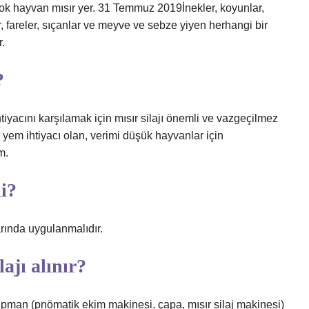
çok hayvan mısır yer. 31 Temmuz 2019İnekler, koyunlar,
ar, fareler, sıçanlar ve meyve ve sebze yiyen herhangi bir
.
?
tiyacını karşılamak için mısır silajı önemli ve vazgeçilmez
li yem ihtiyacı olan, verimi düşük hayvanlar için
m.
li?
rında uygulanmalıdır.
ajı alınır?
ekipman (pnömatik ekim makinesi, çapa, mısır silaj makinesi)