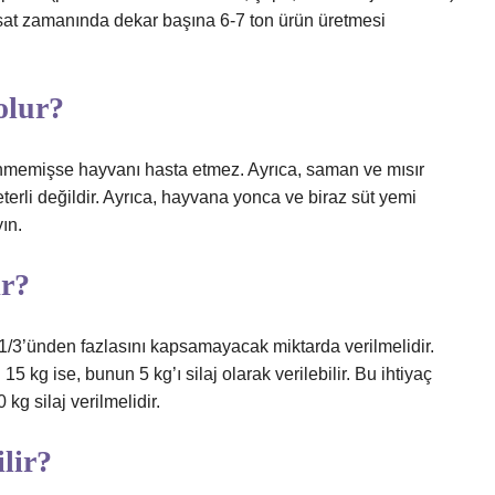
 hasat zamanında dekar başına 6-7 ton ürün üretmesi
 olur?
flenmemişse hayvanı hasta etmez. Ayrıca, saman ve mısır
eterli değildir. Ayrıca, hayvana yonca ve biraz süt yemi
ın.
ir?
 1/3’ünden fazlasını kapsamayacak miktarda verilmelidir.
 kg ise, bunun 5 kg’ı silaj olarak verilebilir. Bu ihtiyaç
kg silaj verilmelidir.
lir?