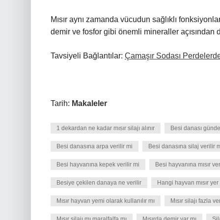
Mısır aynı zamanda vücudun sağlıklı fonksiyonla
demir ve fosfor gibi önemli mineraller açısından 
Tavsiyeli Bağlantılar:
Çamaşır Sodası Perdelerde 
Tarih:
Makaleler
1 dekardan ne kadar mısır silajı alınır
Besi danası günde 
Besi danasına arpa verilir mi
Besi danasına silaj verilir 
Besi hayvanına kepek verilir mi
Besi hayvanına mısır veri
Besiye çekilen danaya ne verilir
Hangi hayvan mısır yer
Mısır hayvan yemi olarak kullanılır mı
Mısır silajı fazla ve
Mısır silajı mı maralfalfa mı
Mısırda demir var mı
Sil