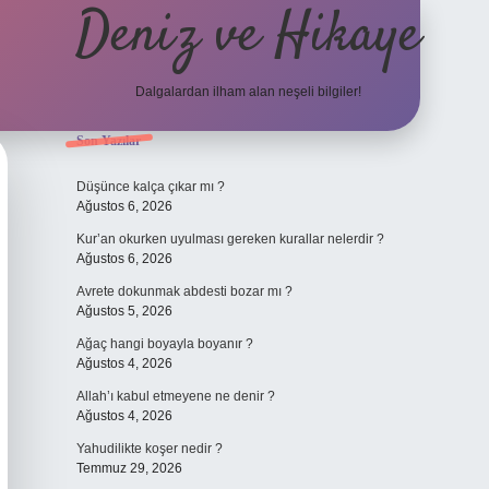
Deniz ve Hikaye
Dalgalardan ilham alan neşeli bilgiler!
Sidebar
Son Yazılar
ilbet yeni giriş
ilbet yeni giriş
grandoperabet
betexper
Düşünce kalça çıkar mı ?
Ağustos 6, 2026
Kur’an okurken uyulması gereken kurallar nelerdir ?
Ağustos 6, 2026
Avrete dokunmak abdesti bozar mı ?
Ağustos 5, 2026
Ağaç hangi boyayla boyanır ?
Ağustos 4, 2026
Allah’ı kabul etmeyene ne denir ?
Ağustos 4, 2026
Yahudilikte koşer nedir ?
Temmuz 29, 2026