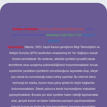
et
betexper
Reklam ve İletişim:
E-mail:
backlinkpaneli@gmail.com
Teams:
forumhizmeti@gmail.com
Whatsapp: 0262 606 0 726
Telegram:
@karabul
Yasal Uyarı:
Sitemiz, 5651 Sayılı Kanun gereğince Bilgi Teknolojileri ve
İletişim Kurumu (BTK) tarafından onaylanmış bir Yer Sağlayıcı olarak
hizmet vermektedir. Bu nedenle, sitedeki içerikleri proaktif olarak
denetleme veya araştırma yükümlülüğümüz bulunmamaktadır. Ancak,
üyelerimiz yazdıkları içeriklerin sorumluluğunu taşımakta olup, siteye
üye olarak bu sorumluluğu kabul etmiş sayılırlar. Bu internet sitesi,
herhangi bir marka, kurum veya şahıs şirketi ile hiçbir bağlantısı
bulunmamaktadır. Sitede yalnızca kendi hazırladığımız makaleler
paylaşılmaktadır. Burada yer alan içerikler haber niteliği taşımamakta
olup, gerçek kurum ve kişiler hakkında paylaşım yapılmamaktadır.
Gerçek kurum ve kişiler ile isim benzerlikleri tamamen tesadüfidir.