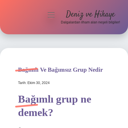
Deniz ve Hikaye
menüyü
aç
Dalgalardan ilham alan neşeli bilgiler!
Anasayfa
Gizlilik Politikası
Yasal Uyarı
Bağımlı Ve Bağımsız Grup Nedir
Hakkımızda
Tarih: Ekim 30, 2024
Bağımlı grup ne
demek?