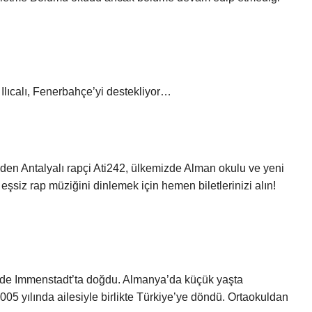
Ilıcalı, Fenerbahçe’yi destekliyor…
t eden Antalyalı rapçi Ati242, ülkemizde Alman okulu ve yeni
şsiz rap müziğini dinlemek için hemen biletlerinizi alın!
7’de Immenstadt’ta doğdu. Almanya’da küçük yaşta
05 yılında ailesiyle birlikte Türkiye’ye döndü. Ortaokuldan