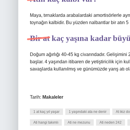
Maya, tırnaklarda arabalardaki amortisörlerle aynı
toynağın kalbidir. Bu yüzden nalbantlar bir atın 5
Bir at kaç yaşına kadar büy
Doğum ağırlığı 40-45 kg civarındadır. Gelişimin
başlar. 4 yaşından itibaren de yetiştiricilik için 
savaşlarda kullanılmış ve günümüzde yarış atı ol
Tarih:
Makaleler
1 at kaç yıl yaşar
1 yaşındaki ata ne denir
At ikiz d
Ati hangi takımlı
Ati ne mezunu
Ati neden 242