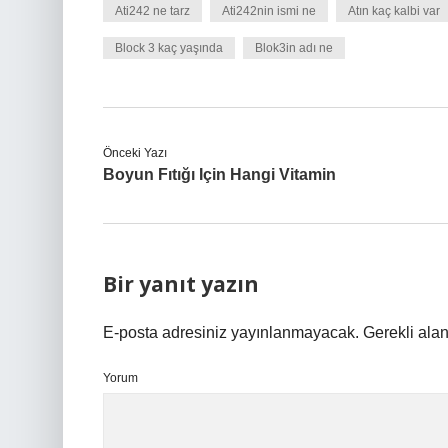
Ati242 ne tarz
Ati242nin ismi ne
Atın kaç kalbi var
Block 3 kaç yaşında
Blok3in adı ne
Önceki Yazı
Boyun Fıtığı Için Hangi Vitamin
Bir yanıt yazın
E-posta adresiniz yayınlanmayacak.
Gerekli ala
Yorum