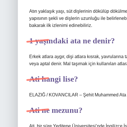
Atın yaklaşık yaşı, süt dişlerinin dökülüp dökülmed
yapısının şekli ve dişlerin uzunluğu ile belirlenebi
bakarak ilk izlenimi edinebiliriz.
1 yaşındaki ata ne denir?
Erkek atlara aygır, dişi atlara kısrak, yavrularına t
veya aptal denir. Mal taşımak için kullanılan atlara
Ati hangi lise?
ELAZIĞ / KOVANCILAR – Şehit Muhammed Ata Kır
Ati ne mezunu?
Ati, bir süre Yeditepe Üniversitesi’nde İngiliz