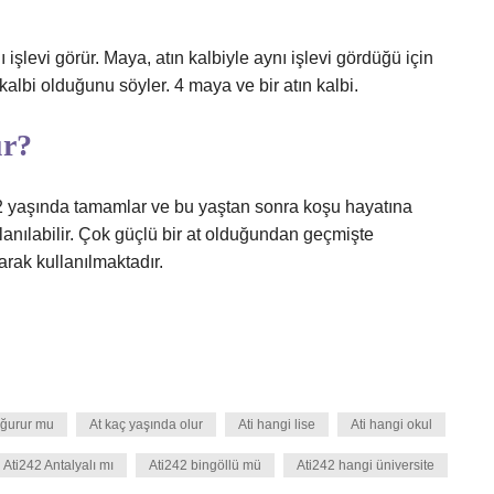
 işlevi görür. Maya, atın kalbiyle aynı işlevi gördüğü için
 kalbi olduğunu söyler. 4 maya ve bir atın kalbi.
ür?
i 2 yaşında tamamlar ve bu yaştan sonra koşu hayatına
kullanılabilir. Çok güçlü bir at olduğundan geçmişte
arak kullanılmaktadır.
oğurur mu
At kaç yaşında olur
Ati hangi lise
Ati hangi okul
Ati242 Antalyalı mı
Ati242 bingöllü mü
Ati242 hangi üniversite