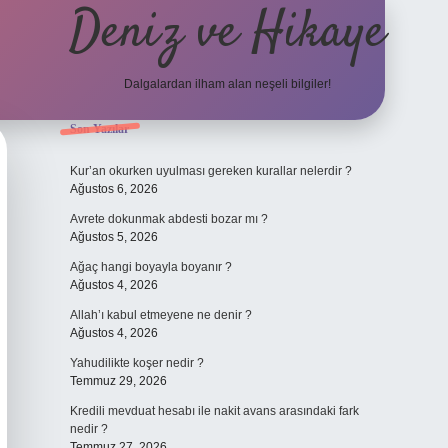
Deniz ve Hikaye
Dalgalardan ilham alan neşeli bilgiler!
Sidebar
Son Yazılar
ilbet yeni giriş
ilbet yeni giriş
grandoperabet
betexper
Kur’an okurken uyulması gereken kurallar nelerdir ?
Ağustos 6, 2026
Avrete dokunmak abdesti bozar mı ?
Ağustos 5, 2026
Ağaç hangi boyayla boyanır ?
Ağustos 4, 2026
Allah’ı kabul etmeyene ne denir ?
Ağustos 4, 2026
Yahudilikte koşer nedir ?
Temmuz 29, 2026
Kredili mevduat hesabı ile nakit avans arasındaki fark
nedir ?
Temmuz 27, 2026