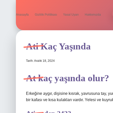
Anasayfa
Gizlilik Politikası
Yasal Uyarı
Hakkımızda
Ati Kaç Yaşında
Tarih: Aralık 18, 2024
At kaç yaşında olur?
Erkeğine aygır, dişisine kısrak, yavrusuna tay, yum
bir kafası ve kısa kulakları vardır. Yelesi ve kuyr