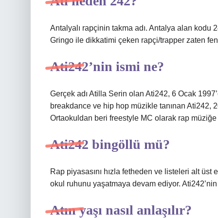
Ati neden 242?
Antalyalı rapçinin takma adı. Antalya alan kodu 242
Gringo ile dikkatimi çeken rapçi/trapper zaten fen
Ati242’nin ismi ne?
Gerçek adı Atilla Serin olan Ati242, 6 Ocak 199
breakdance ve hip hop müzikle tanınan Ati242, 200
Ortaokuldan beri freestyle MC olarak rap müziğe 
Ati242 bingöllü mü?
Rap piyasasını hızla fetheden ve listeleri alt üs
okul ruhunu yaşatmaya devam ediyor. Ati242’nin e
Atın yaşı nasıl anlaşılır?