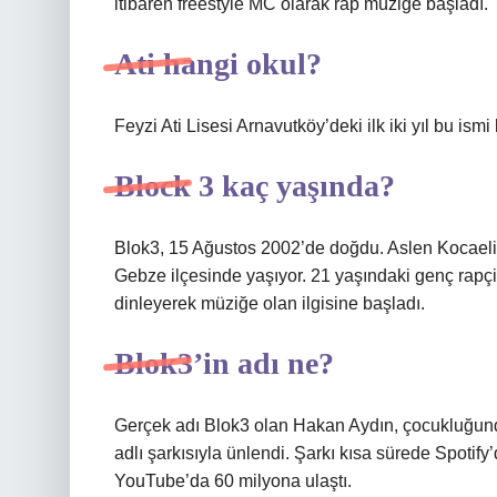
itibaren freestyle MC olarak rap müziğe başladı.
Ati hangi okul?
Feyzi Ati Lisesi Arnavutköy’deki ilk iki yıl bu ism
Block 3 kaç yaşında?
Blok3, 15 Ağustos 2002’de doğdu. Aslen Kocaeli
Gebze ilçesinde yaşıyor. 21 yaşındaki genç rap
dinleyerek müziğe olan ilgisine başladı.
Blok3’in adı ne?
Gerçek adı Blok3 olan Hakan Aydın, çocukluğu
adlı şarkısıyla ünlendi. Şarkı kısa sürede Spotif
YouTube’da 60 milyona ulaştı.