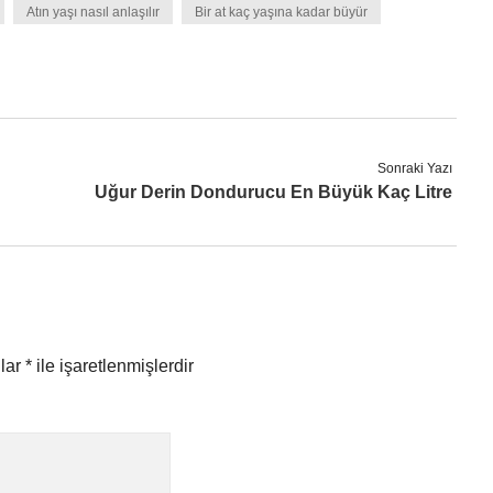
Atın yaşı nasıl anlaşılır
Bir at kaç yaşına kadar büyür
Sonraki Yazı
Uğur Derin Dondurucu En Büyük Kaç Litre
nlar
*
ile işaretlenmişlerdir