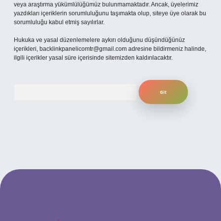
veya araştırma yükümlülüğümüz bulunmamaktadır. Ancak, üyelerimiz
yazdıkları içeriklerin sorumluluğunu taşımakta olup, siteye üye olarak bu
sorumluluğu kabul etmiş sayılırlar.
Hukuka ve yasal düzenlemelere aykırı olduğunu düşündüğünüz
içerikleri,
backlinkpanelicomtr@gmail.com
adresine bildirmeniz halinde,
ilgili içerikler yasal süre içerisinde sitemizden kaldırılacaktır.
Arama
eni giriş
ilbet yeni giriş
grandoperabet
betexper