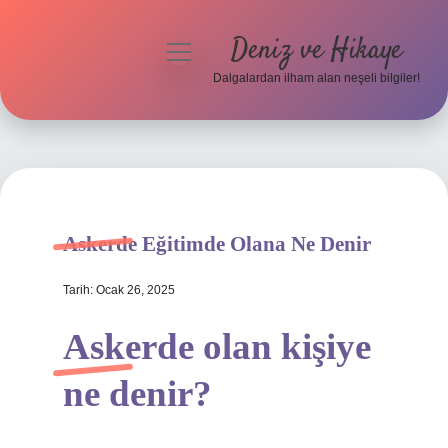
Deniz ve Hikaye
menüyü
aç
Dalgalardan ilham alan neşeli bilgiler!
Anasayfa
Gizlilik Politikası
Yasal Uyarı
Askerde Eğitimde Olana Ne Denir
Hakkımızda
Tarih: Ocak 26, 2025
Askerde olan kişiye
ne denir?