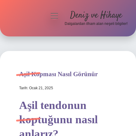
Deniz ve Hikaye
menüyü
aç
Dalgalardan ilham alan neşeli bilgiler!
Anasayfa
Gizlilik Politikası
Yasal Uyarı
Aşil Kopması Nasıl Görünür
Hakkımızda
Tarih: Ocak 21, 2025
Aşil tendonun
koptuğunu nasıl
anlarız?