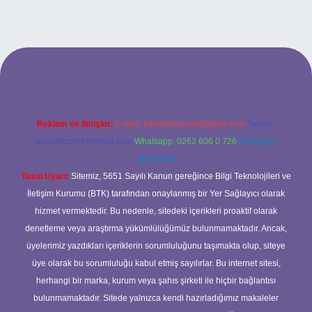
eni giriş
ilbet yeni giriş
grandoperabet
betexper
Reklam ve İletişim:
E-mail:
backlinkpaneli@gmail.com
Teams:
forumhizmeti@gmail.com
Whatsapp: 0262 606 0 726
Telegram:
@karabul
Yasal Uyarı:
Sitemiz, 5651 Sayılı Kanun gereğince Bilgi Teknolojileri ve
İletişim Kurumu (BTK) tarafından onaylanmış bir Yer Sağlayıcı olarak
hizmet vermektedir. Bu nedenle, sitedeki içerikleri proaktif olarak
denetleme veya araştırma yükümlülüğümüz bulunmamaktadır. Ancak,
üyelerimiz yazdıkları içeriklerin sorumluluğunu taşımakta olup, siteye
üye olarak bu sorumluluğu kabul etmiş sayılırlar. Bu internet sitesi,
herhangi bir marka, kurum veya şahıs şirketi ile hiçbir bağlantısı
bulunmamaktadır. Sitede yalnızca kendi hazırladığımız makaleler